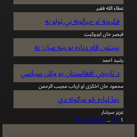
عطاء الله فقير
فكرونه او خيالونه يې ټولو نه
قيصر خان ايډوكېټ
پښتون قام دپاره يو ښه مبارز نه
رشيد احمد
د تاريخي افغانستان يو وتلى سياسي
محمود خان اڅكزى او ارباب مجيب الرحمن
زما لپاره څو مرګونه دي
عزيز سرشار
Next Page
15
…
3
2
1