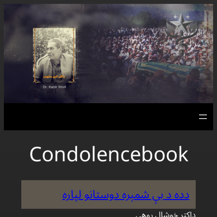
Skip
to
content
Condolencebook
دده د بې شمېره دوستانو لپاره
ډاكتر خوشال روهي