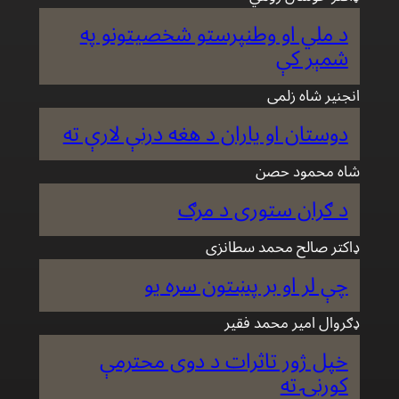
د ملي او وطنپرستو شخصيتونو په
شمېر كې
انجنير شاه زلمى
دوستان او ياران د هغه درنې لارې ته
شاه محمود حصن
د ګران ستوری د مرګ
ډاکتر صالح محمد سطانزی
چې لر او بر پښتون سره یو
ډګروال امیر محمد فقیر
خپل ژور تاثرات د دوى محترمې
كورنۍ ته