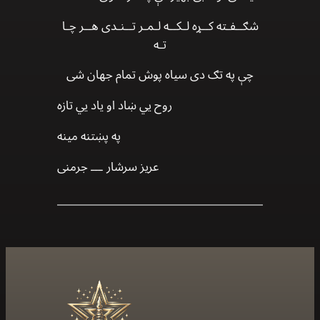
شګــفـته کــړه لـکــه لـمـر تــنـدی هــر چـا
تـه
چې په تګ دی سیاه پوش تمام جهان شی
روح يي ښاد او ياد يي تازه
په پښتنه مينه
عریز سرشار ـــ جرمنی