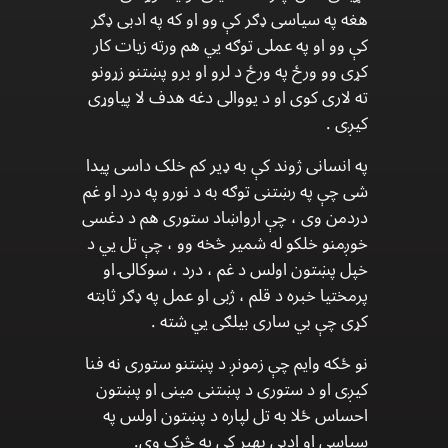
هغه په سیاسی ډګر کې وو او که په ادبی ډګر
کې وو او په عملی توګه یي هم ورته زیات کار
کړی وو ورځ په ورځ د لرو او برو پښتنو زړونو
ته لاری کوی او د يووالی دغه هدف لا پیاوړی
کيږی .
په انسانی ژوند کې به ډیر کم خلک داسی پیدا
شی چې په رښتنی توګه به د نورو په درد او غم
دردمن وی ، چې ارواښاد ستوری هم د دغسی
خوږمنو خلکو له شمير څخه وو ، چې تل یي د
خپل پښتون اولس د غم ، درد ، سوکالۍ او
پرمختیا خبره د قلم ، ژبی او عمل په ډګر ثابته
کړی چې بي ساری بیلګی يي شته .
نو ځکه وایم چې زمونږ د پښتنو ستوری نه فنا
کيږی او د ستوری د پښتنی مينی او پښتون
احساس ځلا به تل لپاره د پښتون اولس په
سیاسی او ادبی بهير کې په څرک وی.