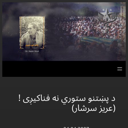
د پښتنو ستوري نه فناکيږی !
(عریز سرشار)