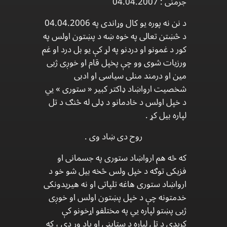
جرمنی : 04.04.2007
د نن نه پوره يو کال وړاندی په 04.04.2006
د څښتن تعالی په خوه ښه د پښتون اولس په
کور د غمونو او دردنو په لړ کې یو بل درد او غم
ورزیات شوی وو چې پخپل قام او خوږی ژبی
مین او درمند منلی سیاسی او ادبی
شخصيت ارواښاد ډاکتر کبیر « ستوری » يي
د خپل اولس د خادمانو د ډلی له څنګ د تل
لپاره بیل کړ .
روح دی ښاد وی .
که څه هم ارواښاد ستوری په جسمانی او
فزیکی توګه د خپل ولس څخه بیل شو خو د
ارواښاد ستوری هاغه تلپاتی او نه هيریدونکی
خدمتونه چې د خپل پښتون اولس او خوږی
ژبی پښتو لپاره يي په مختلفو اړخونو کې
کړیدی د تل لپاره د ستاينی او یاد وړ دی ، که