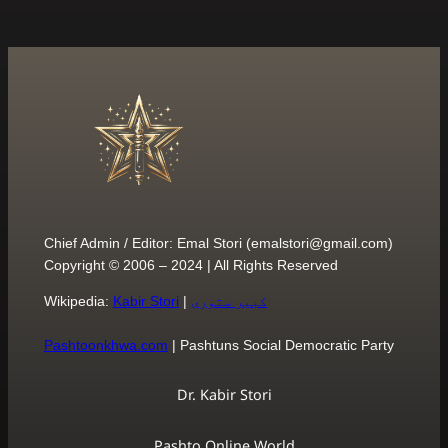
Chief Admin / Editor: Emal Stori (
emalstori@gmail.com
)
Copyright © 2006 – 2024 | All Rights Reserved
کبیر ستوری
|
Kabir Stori
Wikipedia:
Pashtoonkhwa.com
| Pashtuns Social Democratic Party
Dr. Kabir Stori
Pashto Online World