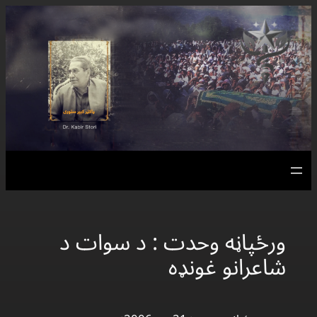
ورځپاڼه وحدت : د سوات د
شاعرانو غونډه