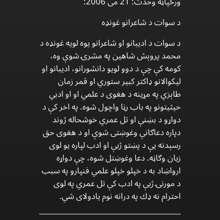
ورځپاڼه وحدت: 21 مى 2006:
د سوات د شاعرانو غونډه
د سوات د اديبانو او شاعرانو يوه لويه غونډه د
محمد پروېش شاهين په مشرۍ شوې وه،
كومه كې چې د دوو لويو دانشورانو، اديبانو او
ليكوالانو ډاكتر كبير ستوري او قمر زمان
طاېزي په مړينه د هغوى د علمي او او ادبي
حيثيتونو په باب رڼا واچول شوه. په اخر كې د
دواړو د بښنې او تل عمري خوشحاله ژوند
دپاره دعاګانې وغوښتى شوې او د هغوى حق
رسېدنه يې د پښتو ژبې او ادب لپاره يو لوى
زيان وګاڼه. دعا وغوښتل شوه، چې دواړه
ارواښاد به د خپلو خپلو علمي فنپارو په سبب
د مورنۍ ژبې په ادب كې تل عمري په لوى
احترام نه ډك په درانه نوم يادولاى شي.