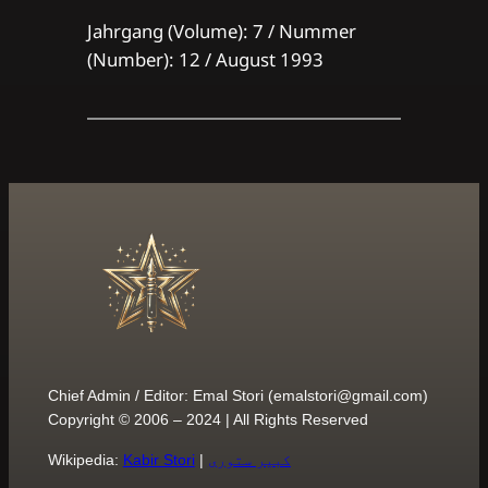
Jahrgang (Volume): 7 / Nummer
(Number): 12 / August 1993
Chief Admin / Editor: Emal Stori (
emalstori@gmail.com
)
Copyright © 2006 – 2024 | All Rights Reserved
کبیر ستوری
|
Kabir Stori
Wikipedia: