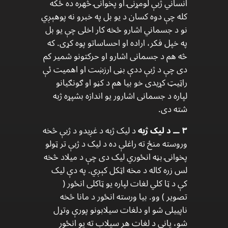
انساني ژبې لومړنۍ او پخوانۍ څهره ده ځکه
کله چې دوه کسان د یو بل په خبرو نه پوهېږي
نو د جسماني اشارو څخه کار اخلی چې یو بل
په خپل فکر، اراده او احساساتو پوه کړی. که
څه هم د جسمانی اشارو او حرکتونو شمیر کم
دی چې د ژبې ددې بڼی ارزښت او اهمیت ئې
راټیټ کړیدی خو بیا هم د کڼو او ګونګیانو
لپاره د جسمانی اشارور یو اندازه بشپړه ژبه
شته دی.
۳ ــ د لیک ژبه
د لیک ژبه د غږیدو د ژبې څخه
وروسته منځ ته راغلې ده د لیک د ژبې تر ټولو
پخوانۍ بڼه انځوري لیک دی چې د میلاد څخه
لس زره کاله د مخه اټکل کېږي. په دې لیک
کې د ټا کلي لغات لپاره یو ټاکلی انځور (
تصویر ) وو. بیا ورسته انځور د مانا څخه
ناپييلی شو او دلغات سیلابونو پورې وتړل
شو، یانې د لغات هر سیلاب ته یو انځور