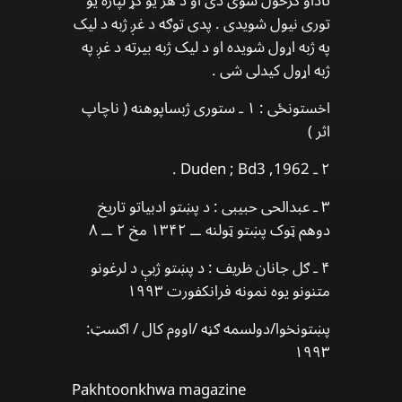
تاداو ګرځول شوی دی او د هر یو ګړ لپاره یو
توری نیول شویدی . پدی توګه د غږ ژبه د لیک
په ژبه اړول شویده او د لیک ژبه بیرته د غږ په
ژبه اړول کیدلی شی .
اخستونځی : ۱ ـ ستوری ژبساپوهنه ( ناچاپ
اثر )
۲ ـ Duden ; Bd3 ,1962 .
۳ ـ عبدالحی حبیبی : د پښتو ادبیاتو تاریخ
دوهم ټوک پښتو ټولنه ــ ۱۳۴۲ مخ ۲ ــ ۸
۴ ـ ګل جانان ظریف : د پښتو ژبې د لرغونو
متنونو یوه نمونه فرانکفورت ۱۹۹۳
پښتونخوا/دولسمه ګڼه /اووم کال / اګسټ:
۱۹۹۳
Pakhtoonkhwa magazine