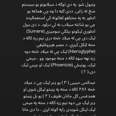
ونیول شو. په دې توګه د سیلابونو یو سیستم
منځ ته راغی. ددی ګټه دا وه چې هماغه یو
انځور به په مختلفو لغاتونه کې استعمالیده
چې یو شانته سیلاب به ئې درلود. د دی ډول
انځوري لیکونو بېلګې سومیری (Sumere)
لیک دی چې له میلاد څخه دری نیم زره کاله د
مخه اټکل کيږي، د مصر هیروغلیفي
(Hieroglyphe) لیک چې له میلاد څخه دوه
زره نهه سوه کاله د مخه موجود وو ، مېخي
لیک، پونیڅي (Phoenizie) لیک او چیني لیک
دی.( ۲ )
عبدالحی حبیبی ( ۳ ) یو ډبر لیک چې د میلاد
څخه ۴۸۶ کاله د مخه په پښتو لیکل شوی او
همدغسی ګل جانان ظریف ( ۴ ) یو بل پښتو
ډبر لیک چې دوه نیم زره کاله د مخه په میخی
لیک لیکل شویدی راپه ګوته کړی ، دا دی مانا