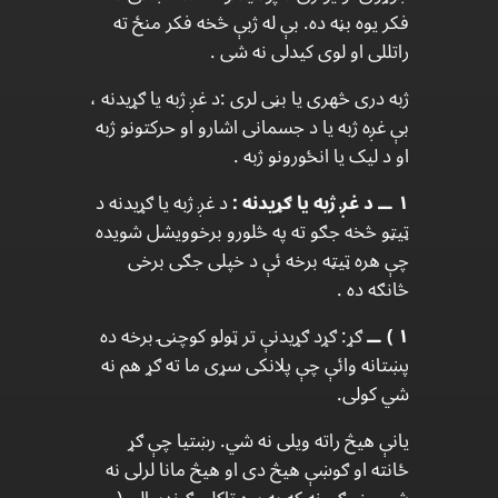
فکر یوه بڼه ده. بې له ژبې څخه فکر منځ ته
راتللی او لوی کیدلی نه شی .
ژبه دری څهری یا بڼی لری :د غږ ژبه یا ګړیدنه ،
بې غږه ژبه یا د جسمانی اشارو او حرکتونو ژبه
او د لیک یا انځورونو ژبه .
۱ ــ د غږ ژبه یا ګړیدنه :
د غږ ژبه یا ګړیدنه د
ټیټو څخه جګو ته په څلورو برخوویشل شویده
چې هره ټيټه برخه ئې د خپلی جګی برخی
څانګه ده .
۱ ) ــ
ګړ: ګړد ګړیدنې تر ټولو کوچنۍ برخه ده
پښتانه وائې چې پلانکی سړی ما ته ګړ هم نه
شي کولی.
یانې هیڅ راته ویلی نه شي. رښتیا چې ګړ
ځانته او ګوښې هیڅ دی او هیڅ مانا لرلی نه