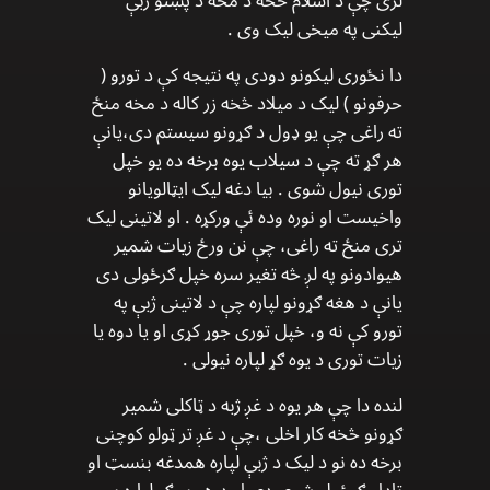
لری چې د اسلام څخه د مخه د پښتو ژبې
لیکنی په میخی لیک وی .
دا نځوری لیکونو دودی په نتیجه کې د تورو (
حرفونو ) لیک د میلاد څخه زر کاله د مخه منځ
ته راغی چې یو ډول د ګړونو سیستم دی،یانې
هر ګړ ته چې د سیلاب یوه برخه ده یو خپل
توری نیول شوی . بیا دغه لیک ایټالویانو
واخیست او نوره وده ئې ورکړه . او لاتینی لیک
تری منځ ته راغی، چې نن ورځ زیات شمیر
هیوادونو په لږ څه تغیر سره خپل ګرځولی دی
یانې د هغه ګړونو لپاره چې د لاتینی ژبې په
تورو کې نه و، خپل توری جوړ کړی او یا دوه یا
زیات توری د یوه ګړ لپاره نیولی .
لنده دا چې هر یوه د غږ ژبه د ټاکلی شمیر
ګړونو څخه کار اخلی ،چې د غږ تر ټولو کوچنی
برخه ده نو د لیک د ژبې لپاره همدغه بنسټ او