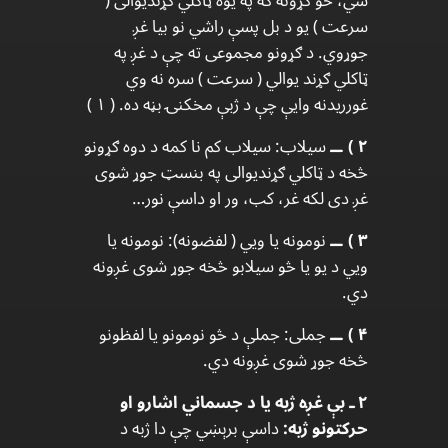
شي، خو ګړونه که په یوه ټاکلي ګړندیوالی (
سرعت ) یو د بل پسې راشي نو بیا غږ
جوړوي. د ګړونو مجموعی ته چې د غږ په
ټاکلي ګړند یوالي ( سرعت ) سره نه وي
غورریدنه وايې چې د ژبې مخکنۍ بڼه ده. ( ۱ )
۲ ) ــ
سیلاب: سیلاب کم نا کمه د دوه ګړونو
څخه د ټاکلي ګړندیوالی په بنسټ جوړ شوی
غږ دی لکه غر، کب، ور او داسې نور…
۳ ) ــ
نومونه یا ويي ( لفضونه): نومونه یا
ويي د یو یا څو سیلابو څخه جوړ شوی غږونه
دي.
۴ ) ــ
جملی: جملې د څو نومونو یا لفظونو
څخه جوړ شوی غږونه دي.
۲ ـ بې غږه ژبه یا د جسماني اشارو او
حرکتونو ژبه:
داسې برېښي چې دا ژبه د