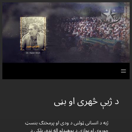
د ژبې څهری او بڼی
ژبه د انسانی ټولنی د ودی او پرمختګ بنسټ
جوړوی او یوازی د پوهیدلو اله نده، بلکی د