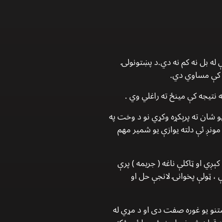
ه بل نه کم نه دي.د پښتونولۍ
ه کې مساوي دي.
یو شان ته پرېکړه وکړي نو د وخت په
مونږ ئې دلته یوازې یو شمیر مهم
ېږي او ټاکلې ناغه ( جریمه ) پرې
، ټولې پخوانۍ لانجې حل او
ښتنو یو غوره صفت دی او د مړي له