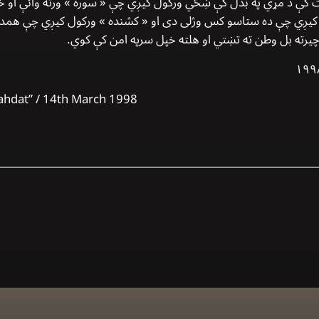
 کې د مړي په بدل کې ښځي ورکول کیږي چې « سوره » ورته وائې او خپلو
ګوته کیږي چې ده ستاسو کس وژلی دی او « کشنده » ورکول کیږي چې همدا
 چیرته بل وطن ته تښتي او هلته خپل سرپه امن کې کوي.
ahdat” / 14th March 1998