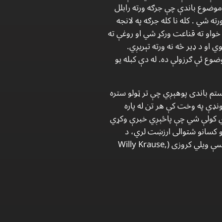
موضوع باندې چې جرګه ورته رابلل
 شي . کله نا کله جرګه په لانجه
 خواو ته قناعت ورکړ شي او روغې ته
او د ډیر څه نه ورته تېریږي.
وضوع ئې ګرزولې ده. له دې کبله یو
حقوقي سیستم باندی پوهېږي چې تر ټولو ستره
ونډې په وخت کې هر تن له پاره
اړي کولې شي چې پاڅېږي خبرې وکړي
لفو کسانو شتوالی ارزښت لري، د
جرګې د پرېکړو عملي کونه د جرګې د ګډون کوونکو مهمه ټولنیزه دنده ده » (Max Klimburg, 1968) همدغسې ویلي کروزی (Willy Krause,