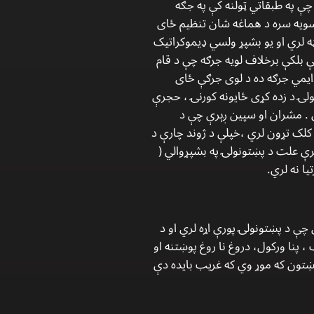
 بڼه ئې لرله او کټ مټ سټیټ (State) ته ورته وې . کله چې په طبقاتي ټولنه کې په جګه
 سویه سره د هماغه شان تنظیم ځای
ه لري او یو بشپړ ولسي ډیموکراتیک
 بلکې برخلاف لویه جرګه چې د قام
ایمي جرګه ده د لوی جرګې ځای
لۍ د زده کړی ځایونه کورنۍ ، حجرې
ي . مشران او سپین ږېرې چې د
 کلک تړون لري ،خپلې د ژوند چارې د
رې علت د پښتونولۍ په بشپړوالي (
ا نه لري.
ي چې د پښتونولۍ پورې اړه لري او د
، پنا ورکول، دروغ نا روغ پوښتنه او
پښتون که موړ وي که غریب بایده دې