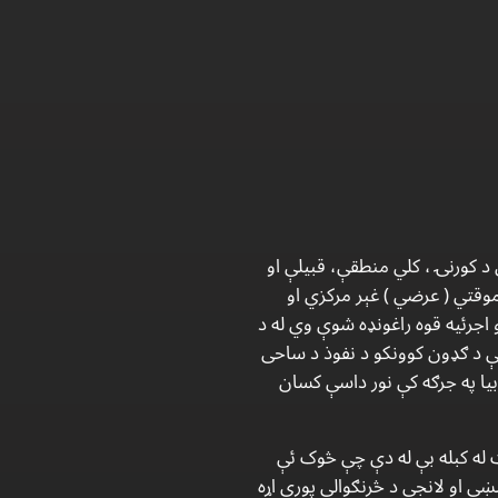
 کورنۍ ، کلي منطقې، قبیلې او
موقتي ( عرضي ) غېر مرکزي او
 اجرئیه قوه راغونډه شوې وي له د
ې د ګډون کوونکو د نفوذ د ساحی
بیا په جرګه کې نور داسې کسان
ت له کبله بې له دې چې څوک ئې
ښې او لانجې د څرنګوالي پورې اړه