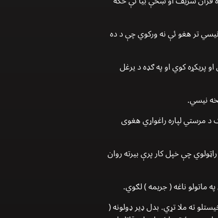
سره قران شریف او ښځې بیا ئې ځکه
 نیسي تر هغو ئې نه ورکوي چې د ده
و پریکړه کوي او په ګډه د یرغل
خه نیسي.
ک د مرستي لپاره راغواړي هغوی
اټولوي چې خپل کار پرې بیرته روان
 ماتولو ناغه ( جریمه ) لګوي.
یستلو ته ملا تړي. بدل ډیر ډولونه (