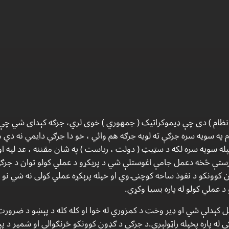
نظام ) دی چې ډیموکراتیک ( جمهوري ) خوی لري، جرګه کېدای شي چې د
م په سویه سره جرګې ته لویه جرګه هم وائي ، خو دا جرګې دایمي نه دي 
خپله سویه سره لکه د سټیټ ( دولت ، ریاست ) په شان مقننه ، عد لیه او
 مرستې څخه دعمل جامې اغوستلې شي د پریکړو د عملي کولو توان د جرګ
 کوونکو د نفوذ ساحه کوچنۍ وي او خپله پرېکړه عملي کولی نه شي نو 
د عملي کولو له پاره بسیا وکړي.
تل کېدلې شي او ډیر وخت د کمزوري له خوا او کله کله د پېښو د ضرور
 له پاره پخپله راټولېږي.د جرګې د ګډون کوونکو څرنګوالې او شمیر د پې