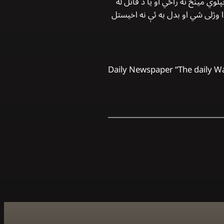
ي مینځ ته راځي او یا د قاتل له
 وژلی شي او بدل به ئې نه اخیستل
Daily Newspaper “The daily W