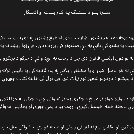
ســره یــو د نـــنــګ پـه کـار پـــټ او اشــکار
یوه برخه ده د هر پښتون ښایست دی او هیڅ پښتون په دې ښایست کې ل
یت په پښتو کې یانې په دې صفتونو کې پروت دي، چې ټول پښتانه پ
ې له خوا ومنل شئ او یا مختلفې جرګې په یوه لانجه کې په ناپیلې توګه 
 د پښتنو د دودونو شمیر ډیر زیات دی چې ټول ئې ځانته کتاب جوړوي. 
ه د دواړو خواو تر مینځ د جګړې بندیز ته وائې چې د جرګې له خوا لګول ک
 د هغه څخه اخیستل کیږي . روغه بیا دایمي جوړې او پخلاینې ته وائې 
) ګڼي نو مقابل اړخ ته ننواتې ورځي او بښنه غواړي. د ننواتې منل د پ