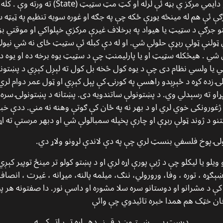
جرګو پر خلاف رايې اخیستل کیدلې او دایمي مرکز ي
ې ئې هم له مینځه یوړې ځکه چې په جګه او غوره سویه تنظیم په ټیټه
و جرګې د سټیټ یا هیواد په برخلاف غیرې مرکزي خپلواکي او موقتي بڼ
لنې ټولې ربړې حلولې شي. او له دې کبله ئې سټیټ ځای نه شي نیولې
شي . هیڅکله سټیټ او یا پارلیمنټ چې د سټیټ یوه برخه ده او یوه د
ي یا ولسي نظام دی چې د یوه کول څخه بل کول ته لېږل کېږي د پښتونو
ولۍ زده کړه د ځېږېدو راهسې په کورنۍ کې پېل کېږي او ټول عمر دوام لر
پړاو ته رسېدلي وي. د پښتونولې ساتندويه دی. پښتانه د پښتونولۍ سره
غورونکی خوي لري او د بهر نه په ځان کې ګوتې وهنه نه مني. ددې خب
د ژوند ټولې ربړې او چارې پخپله سمبالولې شي او دبهر مرستې ته اړتی
ۍ پوخ فلسفي بنسټ لري چې په دې لاندې لړونو ولاړ دي.
 ویلو یا لیکلو چې د ژبې پورې اړه لري او د پښتو کولو تر مینځ توپیر کېږ
ګړه ، توره ، وفا، ورورولي، ننګ، میلمه پالنه، میړانه ، غیرت ، انصاف 
 کې د مشرانو او دوستانو سره سلا مشوره او داسې نور. دا صفتونه هر 
ان خټک هم همدا خبره تائیدوي چې وائې
درست پـــــښــتـون د قــنــدهــاره تــر اټــکـــه