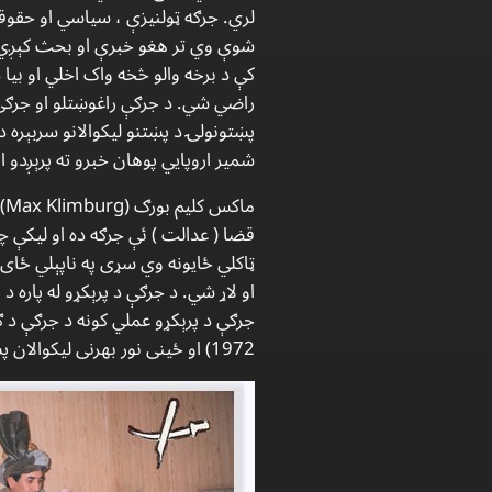
لري. جرګه ټولنیزې ، سیاسي او حقوق
شوې وي تر هغو خبرې او بحث کېږي چې 
کې د برخه والو څخه واک اخلي او بیا
راضي شي. د جرګې راغوښتلو او جرګې ج
پښتونولۍ د پښتنو لیکوالانو سربېره د
شمیر اروپايي پوهان خبرو ته پرېږدو او
م
قضا ( عدالت ) ئې جرګه ده او لیکې چ
ټاکلي ځایونه وي سړی په ناپېلي ځای
او لاړ شي. د جرګې د پرېکړو له پاره 
1972) او ځینی نور بهرنی لیکوالان پښتونولي یو حقوقي دود ګڼي.