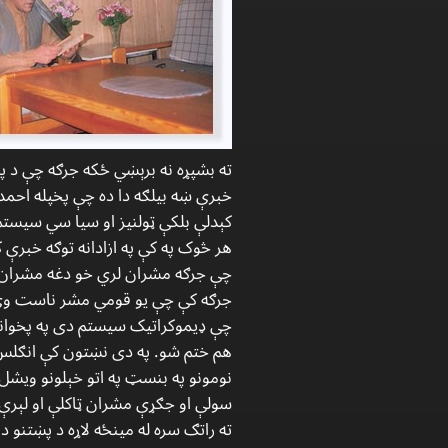
ته بشپړه نه برېښي ځکه جرګه چې د پ
هر څوک په کې په ازادانه توګه خبرې
چې جرګه مشران لري خو دغه مشران د 
جرګه کې چې یو قومي مشر ناست وي 
چې ډیموکراتیک سیستم دی په پخوانیو
نومونو په بنسټ په اتو خېلونو ویشل 