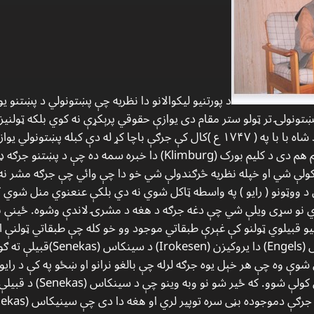
د پورتنیو لیکوالانو دا نظریه چې پښتونولي د پښتنو
ښتونولۍ تر ټولو ستر مقام دی یوازې حقوقي پرېکړې نه کوي بلکه ټولن
خبرې ښه بیلګه دا ده چې پخپله احمد شاه با با په ( ۱۷۴۷ ع )کال کې جرګې باچا کړ 
کېدلې بلکې ټولنیز او سیا سي سیستم هم دی د کلیم بورک (Klimburg) د
 کولې شي او خپله نظریه څرګندولې شي خو دا چې وائي چې جرګه مشر نه 
ووټونو ( رایو ) په واسطه ټاکل شوي نه دي بلکې عنعنوي منل شوي کس
نو سړی ویلې شي چې دغه جرګه د هغه د مشرۍ لاندې وشوه. ځینې ن
 قبیلوي ټولنو کې غېرې طبقاتي موجود وو خو کله چې طبقاتي ټولنې ا
هم ختم شو. په دی نښتون کې انګلس (s
شوې وه چې هر خېل یوه جرګه لرله چې بالغو نرانو او ښځو په کې د را
سولې او جګړې مشران ټاکلې ا