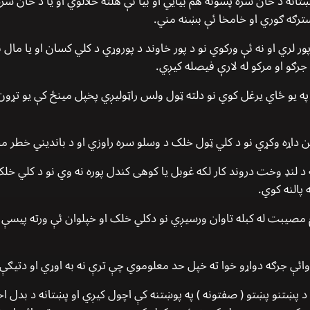
پښتانه د ځان سره پسونه هم بیايي او بیا ئې هلته حلالوي او یا د ځان 
سترګه ګوري او خامخا ئې بښنه مني.
ور لري او نه ئې ورکوي نو د پور خاوند د پوروړي د کلي کسان او یا مال
جرګو او مرکو له لارې فیصله کیږي.
 یو ځاي یرغل کوي نو دلته ټول ولس راټولیږي پخپل مینځ کې یو تړون ا
 داړه وکړي نو د کلي ټول خلک د وسلو سره راوزي او د باندیني خطر م
 د لنډ وخت دروند کار لکه غوبل یا کوهی کندل پوره نه وي نو د کلي خل
پالنه کوي.
م مصیبت له کبله تاوان ورسیږي نو دکلي خلک او خپلوان ئې ورته پیسې ر
ې جرګه دواړو خوا ته خپل حد معلوموي چې ترې نه به اوړي او دتیګې په
طه د پښتنو پښتو ( صفتونه ) په پوښتنه کې اچول کیږي او پښتانه د بدل اخ