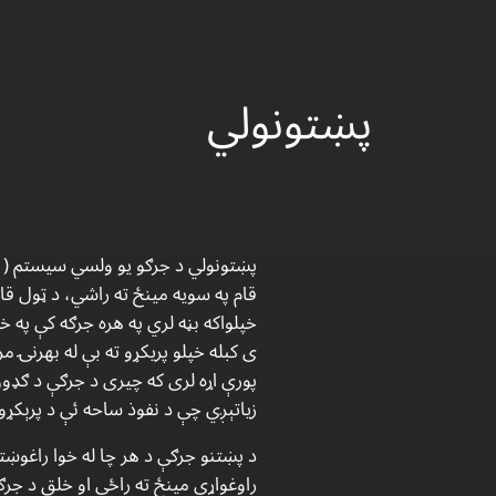
پښتونولي
پښتونولي د جرګو یو ولسي سیستم ( 
قام په سویه مینځ ته راشي، د ټول قا
خپلواکه بڼه لري په هره جرګه کې په 
ی کبله خپلو پریکړو ته بې له بهرنۍ
پورې اړه لری که چيری د جرګې د ګډون
زیاتېږي چې د نفوذ ساحه ئې د پرېکړو 
د پښتنو جرګې د هر چا له خوا راغوښ
راوغواړي مینځ ته راځي او خلق د جرګې