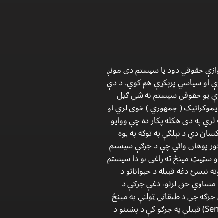
 یوازې حقوقي دود یا سیستم دی مونږ
یزې او سیاسي پرېکړې هم کوي. د دې
له دې کبله پښتونولي یوازې یو حقوقي سیستم نه شي ګڼل
ا خبره سمه ده چې د پښتنو جرګه ډیموکراتیک ( جمهوري ) خوی لري او
لري په دی هکله پکار ده چې ووایو
ان دي د بېلګې په توګه په یوه
ور پوهان وائي چې د جرګې سیستم
و سټیټ مینځ ته راغی نو دا سیستم
Engel) دا یروکیزن (Irokesen) د سینکاس (Senekas)قبیلې ته ګوته نیسئ دغه قبیله د حیواناتو د
یو مساوي حق لرلو، دغې جرګې د
و لېرې کولې شوو. که ځیر شو نو وبه وینو چې د سینکاس (Senekas) د قبیلې جرګه چې د طبقاتي ټولنې په مینځ
ته راتګ سره له مینځه لاړه د پښتنو د جرګې دموجوده بڼی سره توپیر لري او هغه دا دی چې سینیکاس (Senekas) قبیلې په جرګو کې د پښتنو د