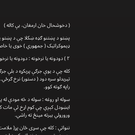
( دخوشحال خان ارمغان، بې کاله )
پښتو د پښتنو ګډه ښکلا چې د پښتو 
ډیموکراتیک ( جمهوري ) خوی یا خاص
۲ ) دودونه یا نرخونه : دودونه یا نرخونه یو ډول اولسي قانون دی چې د وخت په اوږد و کې د جرګو د پرېکړو په نتیجه کې مینځ ته راغلي وي .
کله چې د یوې جرګې پرېکړه د بلې جرګ
تیریدلو سره دود ( دستور) نرخ ګرځي.
راپه ګوته کوو.
سوله او روغه :
سوله د څه مودې له پار
ایښودل کېږي چې کوم اړخ ئې مات کړي
ورورولي بیرته مینځ ته راشي.
ننواتې : کله چې سړی ځان پړ( ملامت 