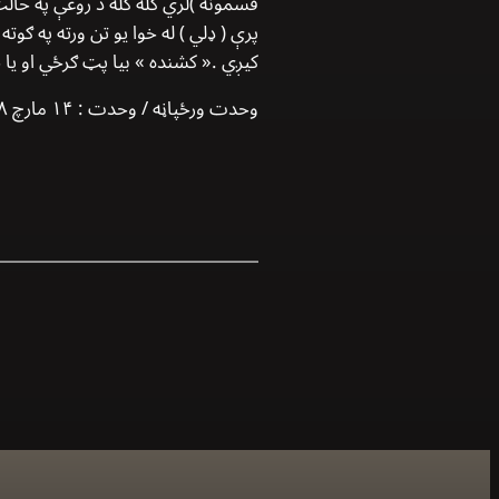
قسمونه )لري کله کله د روغې په حالت
پرې ( ډلي ) له خوا یو تن ورته په 
کيږي .« کشنده » بیا پټ ګرځي او یا
وحدت ورځپاڼه / وحدت : ۱۴ مارچ ۱۹۹۸