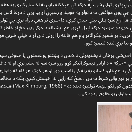
ي پرېکړې کولې شي، په جرګه کې هېڅکله رايې نه اخستل کېږي په هغه 
یوې موافقې ته د ټولو په خوښه و رسېږي او بیا پرې د دوعا لاس پورته
 د هر اړخ سره بېلې بېلې خبرې کوي، دا خبرې تر هغې دوام لري چې ټولو
وړېدو سربیره جرګه لېږل کېږي هم، پښتانه د جرګې ډیر مخ او خاطر کوي 
 نړۍ د یو شمېر لیکوالانو پام هم ځانته را اړولی د ی او د خپلې څېړنې م
 بیا پرې لنډه تبصره کوو.
اکس کلیم بورګ (Max Klimburg) اطریشي پوهان د پښتونولۍ د لاندی د پښتنو یو عنعنوي یا 
ې « جرګه » د ازادو ډیموکراتیکو کړو وړو سره سم نه مشر لري او نه د غ
 کې د هم غاړو کسانو په ډله کې ناست وي او هر څوک هر کله که وغو
د رایو ډیر والی شرط نه دی ، هېڅ کله رايې نه اخیستل کېږي بلکه د مخا