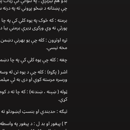
بدو هم تیریږي . په ننواتې کې زیات 
چې پښتانه د ښځو پړوني ته په درنه 
برمته :
که څوک په یوه کلي کې په چا پ
پورئې نه وي ورکړی ډیرې برمتي بیا د 
تړه اوتړون :
کله چې یو بهرنې دښمن په
مخه نیسي.
چغه :
کله چې یوه کلي کې په چا دښمن
اشر ( پګړه) :
کله چې د یوه تن له وسه
ورسره مرسته کوي او دی به ئې میلمه 
ټوله ( ښېنه ، ښندنه) :
که چا ته د کو
کړي.
تیګه :
حدبندي او بنسټ ایښودلو ته وائ
۳ ) پیغور او بد ل : د پیغور په واس