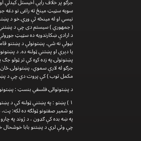
سویه سټیټ مینځ ته راغی نو دغه جرګ
نیسي او له مینځه ئې وړي.خو د پښتن
( جمهوري ) سیستم دی چې د پښتني ټو
د ارادې ښکارندویه ده سټیټ جوړولې 
نیولې نه شي. پښتونولې د پښتنو قام
یا دېري او پښتني ټولنه ده. د پښتون
پښتونولۍ په زده کړه کې تر ټولو جګ 
جرګو له لارې سموي، پښتونولۍ ځان ژ
مکمل توب ) کې پروت دي چې د پښتنو 
د پښتونوالۍ فلسفي بنسټ :
پښتونول
۱ ) پښتو : په پښتني ټولنه کې د پښتو
یو شمیر صفتونو ټولګه ده لکه: پت، ښې
په ښه بده کې ګډون ، د ژوند په چارو
چې وئې لري د پښتنو بابا خوشحال خ