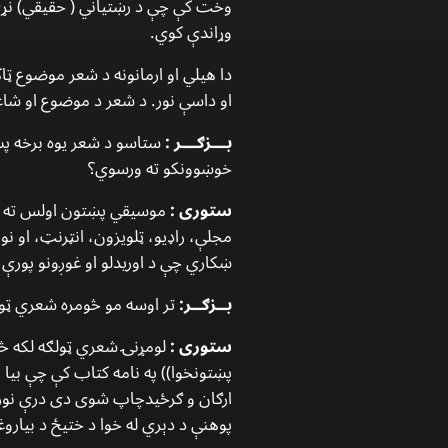
وخت كې چې د رښتياني ( حقيقي) نړۍ پ
وړاندې كوي.
دا هيلي او ارمانونه د شعر موضوع ټا
او داسې نور. د شعر د موضوع او شاع
بـــزګـــر :
ستاسو د شعر يوه برخه پښ
خوښوونكو ته ورسوي؟
ستورى :
موسيقي پښتون اولس ته د 
مجلې، راډيو، ټلويزون، انټرنټ، او ن
ښكاري چې د اوريدلو او غوږونو پورې ا
بــزګــر:
تر اوسه مو څومره شعري ټ
ستورى :
لومړنۍ شعري ټولګه لكه څن
ارګان و ګرځيدچاپ شوى دى درې نورې
پوهنې د دېري له خوا د ختيځ د بيارو