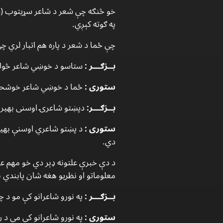
خو څنګه چې شعر د شاعر سړيتوب (شخ
په ګوته كېږي.
چې ځما د شعر د پاره هم اتبار لري چې
بــزګـــر :
ستاسو د خوښي شاعر څو
ستورى :
ځما د خوښي شاعر خوشحال
بــزګـــر:
دپښتو شاعرۍ اوسنى بهير 
ستورى :
د پښتو شاعري اوسنې بهير 
دي.
د دې خبرې علتونه ډېر دي خو مهم عل
معلوماتو او نظريو هغه شان پابندي ن
بــزګـــر :
په نورو شاعرانو كې مو د
ستورى :
په نورو شاعرانو كې مې د 