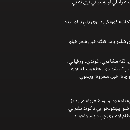
ه راخلي او رښتياني نړۍ ته يې
تماشه كوونكي د يوي ډلې د نماينده
 شاعر بايد څنګه خپل شعر خپلو
. لكه مشاعري، غونډي، ورځپاڼې،
ې پاتې شويدي. هغه وسيله غوره
 او چاته خپل شعرونه ورسوي.
نامه وه او نور شعرونه مې د ((
يموكراټ ګوند جوړ شو. پښتونخوا يې د ګوند نشراتي
غام نوميږي چې د پښتونخوا د