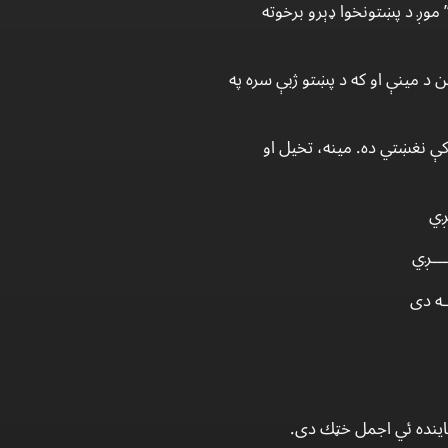
موږ د پښتونخوا ډېرو برخوته
د مينې او كه د پښتو ژبې سره په
ې نغښتي ده. مينه، تخيل او
ـږي
ېـــږي
ــه دى
اينده ئي اجمل خټك دى.