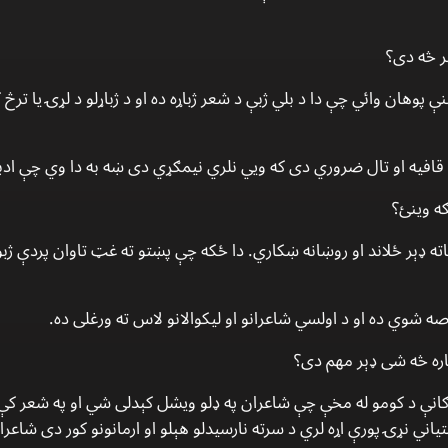
ر څه دى؟
نې پوهان وائي چې دا د بلي ژبې د شعر ژباړه ده او د ژباړلو د لړۍ يا ت
افيه او تال ضروري دى كه ويي نلري نيمګړي دى ښه به دا وي چې ادب
ه وينئ؟
ه ډېر ځلاند او روښانه ښكاري. دا ځكه چې پښتو ته غټ تاوان پردې ژبو 
 شوي ده او د اولسي شاعرانو او ليكوالانو لاس ته ورغلى ده.
ره څه شى ډېر مهم دى؟
انې د كومو له مخې چې شاعران په ډلو ويشل كېدلى شي او په شعر كې د
ني نړۍ پورې اړه لري د سرته نارسيدلو هېلو او ارمانونو كور دى شاعران