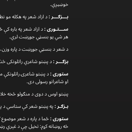
خوښيږي.
بـــزګـــر :
د ازاد شعر په هكله مو نظ
ســـتـورى :
د ازاد شعر په باره كې ځ
هر شي يو بنسټي جوړښت لري.
د شعر د بنسټي جوړښت د پاره وزن، ق
بزګـــر :
د پښتو شاعري راتلونكى څنګ
ستورى :
د پښتو شاعرۍ راتلونكې مات
او شاعرانو رسولى دى.
پښتو اوس د دوى د منګولو څخه خلاصه
بـزګـر :
په پښتو شعر كې ستاسي د پا
ستورى :
ځما د پاره د شعر موضوع ګ
څه روښانه كړم: تخيل چې د غېري رښتيا