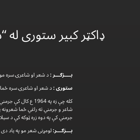
ډاكټر كبير ستورى له 
بــــزګـــر :
د شعر او شاعرۍ سره موكل
ستورى :
د شعر او شاعرۍ سره ځما 
كله چې زه په 1964 ع
شاعر و جرمني ته راغي ځما شعرونه ي
جرمني كې په دوه زره ټوكه كې د سيلا
بـــزګـــر:
لومړنى شعر مو په ياد دى ا