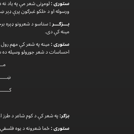
ستورى :
لومړنى شعر مې په ياد نه 
ورسوله او د خلكو غبرګون پرې ډېر ښه
بـــزګـــر :
ستاسو د شعرونو ډېره برخ
مينه كې دى.
ستورى :
مينه په شعر كې مهم رول ل
احساسات د شعر جوړولو وسيله ده ښ
مـــ
ښــــــ
كــــــ
بزګر:
په شعر كې د كوم شاعر د طرز او
ستورى :
ځما شعرونه د يوه فلسفي 