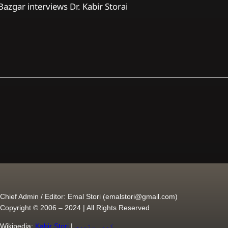
Bazgar interviews Dr. Kabir Storai
Chief Admin / Editor: Emal Stori (
emalstori@gmail.com
)
Copyright © 2006 – 2024 | All Rights Reserved
کبیر ستوری
|
Kabir Stori
Wikipedia: