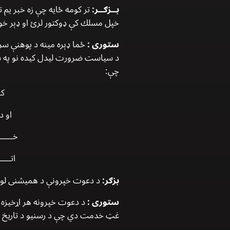
بــزګــر:
تر كومه ځايه چې زه خبر يم
خپل مسلك كې ډوكتور لرئ او ډېر خواږ
ستورى :
ځما ډېره مينه د پوهنې سره
د سياست ضرورت ليدل كيده نو په سي
چې:
كـ
او د
خــــــ
اتــــ
بزګر:
د دعوت خپرونې د هميشنى لوس
ستورى :
د دعوت خپرونه هر اړخيزه ا
غټ خدمت دي چې د رسنيو د تاريخ پا