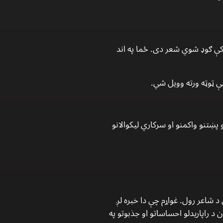
رڅ كې ګوډ شوي شعر دى. ځما په اند
ې ټوټه ورته وويل شي.
پښتنو واكمنو او سركاري ليكوالانو
 شاعر رول. غواړم چې دا خبره لږ
 د راپاريدلو احساساتو او جذبوتو په