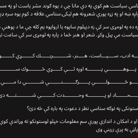
 تاسې سياست هم كوي په دې مانا چې د يوه ګوند مشر ياست او په مسلك
ه ښه او په زړه پورې شعرونه هم ليكۍ ستاسي علاقه د كوم يوه سره ډېر
 ده په لومړى سر كې زه دپيلوم ساپوه يا ارواپوه يم كله چې ما د پوهنې 
است مې پيل وكړ. شعر او هنر ځما د پاره په لومړى سر كې ساعت تيري
ــه ادب، ســــيـــاست، هــــنر، شـــــــــريــــــك كـــــــړي كـــــــو
 پــــوهــــــــــي پـــــــــه اوږه ئــــې كـــــړي څـــــــــوك ســـــــــــ
ـــو ځــــــــــولـــــــې پــــــرګــــــــنــــــــې شـــــــــي دا مــــــي
ـــــحـــــــاد او پـــــــــــه وحـــــــــدت كــــــــې شــــــــــتــــه د
تونكى په توګه ستاسي نظر د دعوت په باره كې څه دئ؟
و د امكان د اندازي پورې سم معلومات خپلو لوستونكو ته وړاندې كوي. پ
ڼې به پرې زريني وی