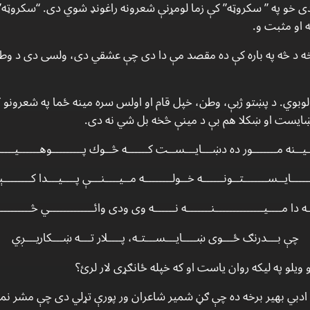
دى خو په ” سكروټه” كې زما لومړنې شعرونه راغونډ شوي دى. “سكروټه” 
 او مثبت و.
ه د څه په باره كې ده مقصد مې دا دى چې عشقي دى، ولسى دى د وطن 
وبوي. د پښتو ژبې، وطن، خپل قام او اولس سره مينه ځما په شعرونو ك
ايست او ښكلا هم بې د مينې څخه بل شي نه دى.
يــنه مـــــــور ده دښـــايـــســت كــــــه څــوك پـــــــــوهــــــيـــ
ــــايــســـــــتــونــــــه خــولــــــــه مــيــــنـــې پــــيـــدا كــــــــ
ـه دا مــــيــــــــــــــنـــــــه نــــــه وى ودى وائـــــــــــــي څــــــــ
چې بـــدرنګ ځـــوى ښــــايـــســـتـه، پــــلار تـــه ښـــكاريـــږي
 ويلو په ليكه روان ياست او كه خپله ځانګړى لار لرئ؟
ادبي بهير برخه ده چې ګڼ شمير شاعران ور پورې تړلي دى چې مشر نم