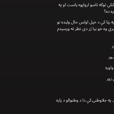
ي توګه تاسو ارواپوه ياست او په
ه ده؟
په رڼا كې د خپل اولس حال وليده نو
 وه خو بيا ژر دى نظر ته ورسيدم
ر
ـور
 واوره
ى زور
ه جلاوطنۍ كې دا د وطنوالو د پاره