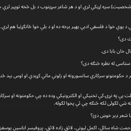
صيت) سره اړيكي لري او د هر شاعر سړيتوب د بل څخه توپير لري چې د
 د يوي خوا د فلسفي ادبي بهير برخه ده او د بلې خوا ځانګړتيا هم لري.
ك دى؟
 خان بابا دى.
ستاسى له نظره څنګه دى؟
د حكومتونو سركاري سانسورونه او زلونې ماتې كړيدي او اوس بېد ځنځير
ت يې په نړۍ كې تخنيكي او الكترونيكي وده ده چې حكومتونه او سركاري
ه شي لګولى لكه څنګه چې ئې پخوا لګوله.
 چا شعر ډېر خوښ دئ؟
رحمت شاه سائل، اكمل ليونې، لائق زاده لائق، پروفيسر اباسين يوسفز