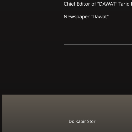
Chief Editor of “DAWAT” Tariq 
Newspaper “Dawat”
Dr. Kabir Stori