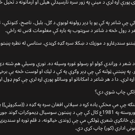
ورې اړه لري د مينې په زور سره نارسيدلي هيلى او ارمانونه د تخيل څخ
كي چې شاعر په كې يو يا ډېر رولونه لوبوي د ګل، بلبل، ناصح، كتونكي، 
ر د رول څخه د شاعر د سړيتوب په باره كې معلومات لاس ته راځي.
تنو سندرغاړو د موزيك د ښكلا سره ګډه كړيدي. ستاسي له نظره پښتون
شعر د وړاندي كولو او رسولو غوره وسيله ده. نوري وسيلي هم شته دى
ور. په پښتنې ټولنه كې چې ډېر وګړي په كې د ليك او لوست څخه بې برخ
ړه لري. دا د هر شاعر د امكاناتو او وسائلو پورې اړه لري چې كوم ډول
ولګي چاپ شوي دي؟
ګه چې مې مخكې ياده كړه د سيلاني افغان سره په ګډه د ((سكروټي)) په 
پښتونخوا)) په نامه كتاب كې چې بيا وروسته په 1981ع كال كې چې د پښتون سوسيال ډ
 ځانګړې شعري ټولګې مې چې ژوندى خيالونه، د قلم توره او سندريزپي
غوني اداري (كور) چاپ كړي دي.