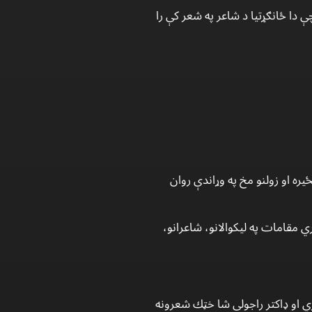
ا ځانګړتيا د شاعر په شعر كې را
ه او زولنو مخ په وړاندې روان
 مقامات په ليكوالانو، شاعرانو،
ي او ډاكتر راجولى شا خټك شعرونه