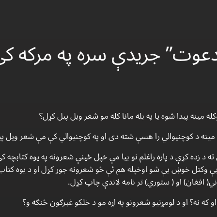
“دعوت” جريدې سره په مركه كې
ه مينه پيدا شوه يا په بله مانا كله مو شعر ويل پيل كړل؟
مينه د كوچنيوالي را هسې شته دى او په كوچنيوالي كې مې شعر ويل پ
 كال كې جرمني ته د زده كړې د پاره راغلم نو بيا مې خپل ځينې شعرونه په يوه كتا
ې وكتل خوښ يې شو اوخپله هم ئې څو شعرونه جوړ كړل او د يوه كتاب 
ني( افغان) او ( ستوري) تر نامه لاندې چاپ كړل.
و كه نه؟ او د لومړنيو شعرونو په اړه مو د خلكو غبرګون څنګه و؟