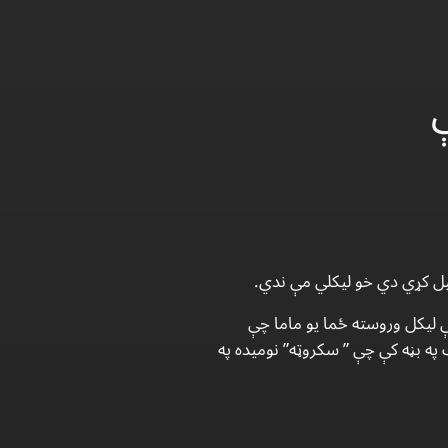
يل كړي دي خو ليكلي مې ندي.
بچه كې ليكل وروسته ځما يو ماما چې
په بڼه كې چې ” سكروټه” نوميده په