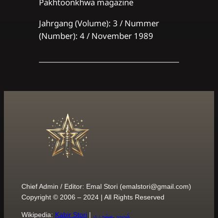
Pakhtoonkhwa magazine
Jahrgang (Volume): 3 / Nummer
(Number): 4 / November 1989
Chief Admin / Editor: Emal Stori (
emalstori@gmail.com
)
Copyright © 2006 – 2024 | All Rights Reserved
کبیر ستوری
|
Kabir Stori
Wikipedia: