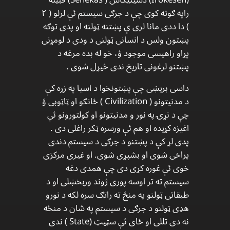
راپه ګوته کوی چې د جرګی سیستم ئې لرلو ( ۲
) دا ددی مانا لری ې پښتنه ټولنه او پدی توګه
پښتون ولس د انسانی ټولنی د ودی د لومړنی
پړاو راهیسی موجود ؤ، خو له بده مرغه د
پښتنو لرغونی تاریخ ندی څیړل شوی .
داسی بریښی چې پښتونخوا د اسیا په زړه کې
د مدنیتونو ( Civilization ) ځانګو او ټاټوبی ؤ
چې د نړۍ په نور و مدنیتونو او کولتورونو ئې
اغیزه کړیده او هم ئې ورسره ټکر راغلی دی .
پدی لړ کې د پښتنو د جرګی د سیستم دندی
پراخی شوی او بشپړی شوی. او غیری مرکزی
خوی ئې غوره کړی دی چې همدی دغه
سیستم ته تر اوسه پوری ژوند وربخښلی او د
طبقاتی ټولنو په منځ ته راتګ سره لکه د نورو
هډی ټولنو د جرګی د سیستم په شان د منځه
نه دی تللی او ځای ئې سټیټ (State ) ندی