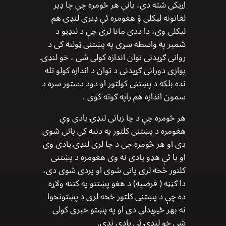
اړیکی شته دی، یانې هر څومره چې چا ډیر
لغاتونه لیکلی ؤ هغومره ئې ډیری لنډۍ هم
لیکلی وی، دا ددی مانا لری چې د لنډیو د
شمیر په واسطه سړی په پښتنی ټولنه کی د
روانی ګړیدنی توان اندازه کولی شی ، خو لنډۍ
یوازی دورانی ګړیدنی د توان د اندازه کولو تله
نده بلکه د پښتنی کولتور او دود دستور سره د
سمون اندازه هم راپه ګوته کوی .
هر څومره چې د چا زیاتی لنډۍ یادی وي
هغومره د پښتنی کلتور په دننه کې پاتی شوی
دی او هر څومره چې د چا لږی لنډۍ یادی وی
او یا ئې هډو یادی نه وی هغومره د پښتنی
کلتور څخه لری پاتی شوی او پردی شوی دی،
دا ګڼڼه ( فرضیه) د هغو پښتنو په کتنه ولاړه
ده چې د پښتنی کلتور څخه لری د پښتونخوا
نه بهر ځیږیدلی دی او په پښتو خبری کولی
شی خو لنډۍ ئې یادی ندی.