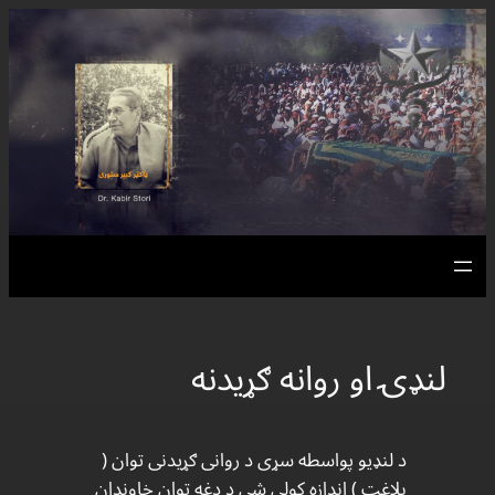
لنډۍ او روانه ګړیدنه
د لنډیو پواسطه سړی د روانی ګړیدنی توان (
بلاغت ) اندازه کولی شی د دغه توان خاوندان