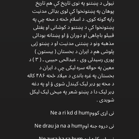
نیولی د پښتنو په نوی تاریخ کې هم تاریخ
پوهان په پښتونخوا کې لوی بډائی مدنیت
راپه ګوته کوی. د اسلام څخه د مخه چې په
پښتونخوا کې د پښتنو د کوشانی او یفتلی
قبیلو باچاهی او دوران ؤ او پښتانه بودائی
مذهبه ونو د پښتنی مدنیت او د پښتو ژبی
پلوشی هم د ایران د بخستان ( بیستون )
پوری رسیدلی وی ، عبدالحی حبیبی ـ ( ۳ ) د
معین په حواله سره لیکی چې د ایران د
بخستان په غره باندی د میلاد څخه ۴۸۶ کاله
د مخه یو ډبر لیک کیندل شوی ؤ او په دغه
ډبر لیک دا د پښتو شعر په میخی لیک لیکل
شویدی .
نی اړی کوومNe a ri kd d hum
نی دروه جنه اومNe drau ja na a hum
نی ځور کاره اوم Ne zura ka ra hum