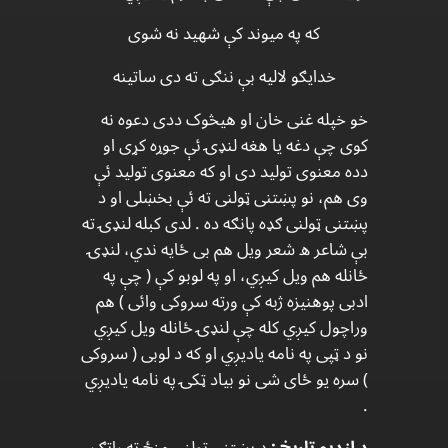
که په میوند کې شهید نه شوی
خدایګو لالیه بې ننګی ته دی ساتینه
خو خپله غنی خان او هیڅوک ددی دعوه نه
کوی چې دغه یا هغه لنډۍ ئې جوړه کړی او
دده معنوی تولید دی او که معنوی تولید ئې
وی هم، نو پښتنی ټولنی ته ئې بخښلی او د
پښتنی ټولنی ګډه پانګه ده . لدی کبله لنډۍ ته
بې شاعر ه شعر ویل هم بی ځایه ندي، لنډۍ
ځانله هم ویل کیږي، او په لوبو کې ( چې په
ادبی پوهنیزه ژبه کې ورته سروکی وائی ) هم
وراچول کیږي کله چې لنډۍ ځانله ویل کيږي
نو د ټپی په نامه یادیږي او که د لوبی ( سروکی
) سره یو ځای شی نو بیاد ټکۍ په نامه یادیږي
.
د لنډیو تاریخ :
د پښتنی ټولنی منځ ته راتګ