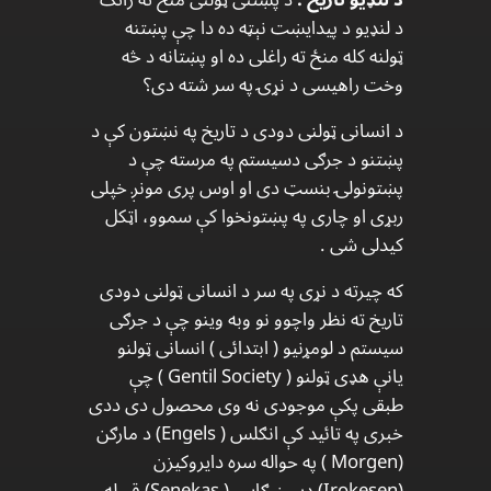
د لنډیو د پیدایښت نېټه ده دا چې پښتنه
ټولنه کله منځ ته راغلی ده او پښتانه د څه
وخت راهیسی د نړۍ په سر شته دی؟
د انسانی ټولنی دودی د تاریخ په نښتون کې د
پښتنو د جرګی دسیستم په مرسته چې د
پښتونولۍ بنسټ دی او اوس پری مونږ خپلی
ربړی او چاری په پښتونخوا کې سموو، اټکل
کیدلی شی .
که چیرته د نړی په سر د انسانی ټولنی دودی
تاریخ ته نظر واچوو نو وبه وینو چې د جرګی
سیستم د لومړنیو ( ابتدائی ) انسانی ټولنو
یانې هډی ټولنو ( Gentil Society ) چې
طبقی پکې موجودی نه وی محصول دی ددی
خبری په تائید کې انګلس ( Engels) د مارګن
(Morgen ) په حواله سره دایروکیزن
(Irokesen) دسینیګاس ( Senekas) قبیله