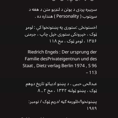
سربیره پردی د یوتن د لنډیو متن د هغه د
سړیتوب ( Personality ) هنداره ده .
اخستونځی :ستوری په پښتونخوا کې : لومړ
ټوک ، خپرونکی ستوری خپل چاپ ، جرمنی
۱۳۵۶ ، لومړ ټوک ، مخ ۱۱۸
Riedrich Engels : Der ursprung der
Familie desPrivateigentnun und des
Staat , Dietz verlag Berlin 1974 , S 96
– 113
عبدالحی حببی ، د پښتو ادبیاتو تاریخ دوهم
ټوک ، پښتو ټولنه ۱۳۴۲ ، مخ ۲ ـ ۸
پښتونخوا/څلورمه ګڼه /دريم ټوک / نومبر:
۱۹۸۹