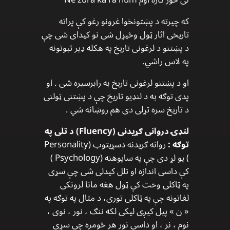
که چیرته د پښتونخوا غرونو رغو کې پراته
تاریخی اثار ټول وڅیړل شی نو کیدای شی چې
د پښتنو د لرغونی تاریخ په هکله ډیر ثبوتونه
په لاس راشي.
او د پښتنو لرغونی تاریخ به رابرسیره شی . او
پدی توګه به د لنډیو تاریخ چې د پښتنی ټولنی
د تاریخ سره تړلی دی هم روښانه شي .
لنډۍ دروانی ګړیدنی (Fluency) د تلی په
توګه :
روانه ګریدنه دسړیتوب (Personality
) یو لړ دی چې په ساپوهنه (Psychology )
کې داسی اندازه او تلل کیدلی شی چې سړی
په ټاکلی وخت کې ټول هغه مانا لرونکی
لغاتونه چې په ټاکلی توری، د مثال په توګه په
« ن » پیل کیږی لیکی لکه ننګ ، نور ، نوی ،
نوم ، نر ، او داسی نور هر څومره چې سړی