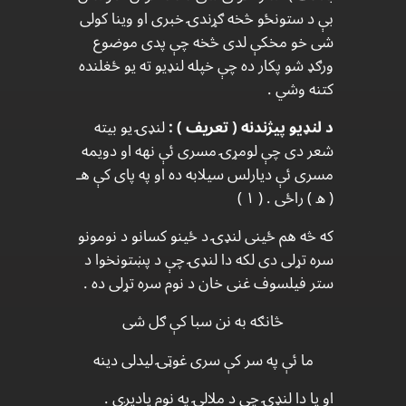
بې د ستونځو څخه ګړندۍ خبری او وینا کولی
شی خو مخکې لدی څخه چې پدی موضوع
ورګډ شو پکار ده چې خپله لنډیو ته یو ځغلنده
کتنه وشي .
د لنډیو پیژندنه ( تعریف ) :
لنډۍ یو بیته
شعر دی چې لومړۍ مسری ئې نهه او دويمه
مسری ئې دیارلس سیلابه ده او په پای کې هـ
( ه ) راځی . ( ۱ )
که څه هم ځینی لنډۍ د ځینو کسانو د نومونو
سره تړلی دی لکه دا لنډۍ چې د پښتونخوا د
ستر فیلسوف غنی خان د نوم سره تړلی ده .
څانګه به نن سبا کې ګل شی
ما ئې په سر کې سری غوټۍ لیدلی دينه
او یا دا لنډۍ چې د ملالۍ په نوم یادیږي .