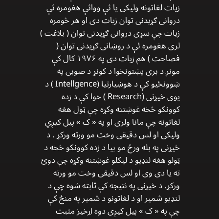
زیات لغاتونه ولیکی یا ئې ووائې هغومره ئې
دروانی ګړیدنی توان زیات دی او هر څومره
زیات چې سړی دروانی ګړیدنی توان ( بلاغت )
لری هغومره ئې د روښانی ګړیدنی توان (
فصاحت ) هم زیات دی په ۱۹۷۶ کال کې
مونږ د بری پښتونخوا د کونړ د صوبی په
ښوونځیو کې د هوښیارتیا (Intellgence ) د
یوی څیړنی (Research ) خوا کې د زده
کوونکو څخه غوښتنه وکړه چې ټول هغه
لغاتونه چې مانا ولری او په « ک » پیل کیږي
ولیکی او لس دقیقی وخت مو ورته ورکړ . د
څیړنی په بله ورځ مو بیا د زده کوونکو څخه د
ټولو هغه لنډیو د لیکلو غوښتنه وکړه چې دوئ
ته یا دی وی او لس دقیقی وخت مو ورته
ورکړ. د څیړنی په نتیجه کې ثابته شوه چې د
لنډیو شمیر او د لغاتونو د شمیر په منځ کې
چې په « ک » پیل کیږی دوه اړخیز مثبت