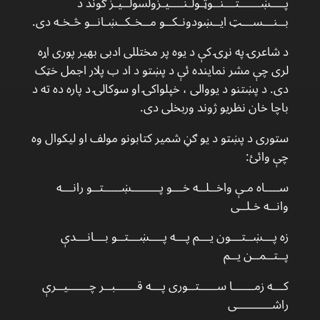
پــــښــــــتـــنــوټـولـنــــیـزولسولــیـز ګوند د
بــنـــســـټ ایــښودونـکــو مــخـکــښـانــو څـخـه دی.
د شاعرۍ په نړۍ کې د یوه پر مختللی ادبی بهیر پوری اړه
لری چې مشر نماينده ئې د پښتو د اد ب پلار اجمل خټک
دی. د پښتنو د یووالی ، خپلواکۍ او سوکالۍ د پاره ده ته د
باچا خان نظریو ژوند وربخلی دی.
ستوری د پښتو د یو ګڼ شمیر کتابونو مولف او لیکوال وه
چې وائئ:
ســــاه مـې واخــلــه خـــو پــــــــښـــــتــو رانـــه
وانــه خـلــی
زه پـــښــتـــون یـــم پـــه پــــښـــتــو بـــانـــدې
پــتــمــن یــم
کـــه زمــــــا ســـــتــوری پـــه قــــــبــر چــــــیــرې
راشــــــــــی