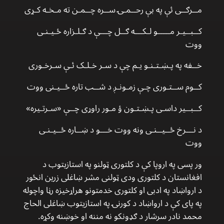
مــرګــی ئې په بې رحــمـۍ ســره چــمـن ته مـخـه کـړی
کــبــیـر مـــــو لـکـــه ګــل چـــې د ګـلـزاره ځـیـنـی
ووت
خــفه په پـښـتـنـو یـم چې د سـر خـلـک ئـې سـرخـوری
کــوم ســتـوری چـې زمـونـږ د شــب تاره ځــیـنی ووت
کــبــیر داسـی پـښـتـون ؤ مـور راوړی چــې «سـرتـیره»
د نـــرخ ځــیــنـی ونه ووت خـــو د ښــاره ځــیـنـی
ووت
ور پسی په اروپا کې د کلتوری ټولنو په استازیتوب د
افغانستان د کلتوری ودی ټولنی مشر ښاغلی زرین انځور
د ارواښاد په ادبی او کلتوری خدمتونو هراړخیزه رڼا واچوله
په پای کې د ارواښاد د کورنۍ په استازیتوب ښاغلی الحاج
محمد نادر سرشار د ګډونکو نه مننه او خوښنه وکړه.