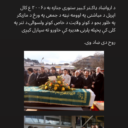
د ارواښاد ډاکـتر کـبیر ستوری جنازه به د۲۰۰۶ ع کال
اپریل د میاشتی په اوومه نېټه د جمعی په ورځ د مازیګر
په څلور بجو د کونړ ولایت د خاص کونړ ولسوالۍ د تنر په
کلی کې پخپله پلرنۍ هدیره کې خاورو ته سپارل کیږی
روح دی ښاد وی.