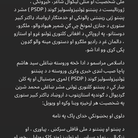
ملی شخصیت او منلی لیکوال شاعر، څیړونکی ،
ژورنالیست د پښتنو ټولنیزولسولیز ګوند ( PSDP ) مشر د
پښتو ژبی ریښتنی پالونکی او خدمتګار ارواښاد ډاکتر کبیر
ستوری د جنازی لمونځ چې ګڼ شمېر هیوادوالو، ملګرو،
دوستانو، په اروپاکې د افغانی کلتوری ټولنو غړو او استازو
، دالمان غږ د رادیو ملګرو او دستوری مینه والو ګډون
پکی کړی وو ادا شو.
داسلامی مراسمو د ادا څخه وروسته ښاغلی سید هاشم
پاچا صیب لنډی خبری وکړی وروسته د د پښتنو
ټولنیزولسولیز ګوند ( PSDP ) لمړی مرستیال او په کلن
ښار کې د پښتنو کلتوری ټولنی مشر ښاغلی محمد شرین
ګردیوال د ګوندپه استازیتوب د اروښاد ډاکتر کبیر ستوری
په شخصیت هر اړخیزه وینا وکړه او ویویل:
دلوی او بخښونکي خدای پاک په نامه
د پښتو او پښتنو د ملی قافلی سرکښ ، پیاوړی ، او
ننګیالی ، زما د سیاسی او ټولنیز ژوند کلک ویاړلی ،خوږ او