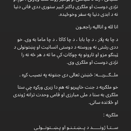
نژدی دوست او ملګری ډاکتر کبیر ستوری ددی فانی دنیا
نه د ابدی دنیا په سفر وخوځیده.
انا لله و اناالیه راجعـون
د چا به پلار ، د چا بابا ، د چا کاکا ، د چا ماما به وی. خو
ددی رشتی نه وروسته د دوستی انسانیت او پښتونولی د
ټینګو مزو او تارونو په چوکاټ کې ما ته د هر څه نه را
نژدی دوست او ملګری وی.
ملــګــریـــه: څښتن تعالی دی جنتونه په نصیب کړه .
خو ملګریه د جنت خاپیریو ته هم دا زیری ورکړه چې ستا
ملګری به ستا د ملی مبارزی او قامی وحدت ترانه ژوندی
او ځلانده ساتی.
ملګریه :
ســتـا ژونـــــد د پــښـتـنـو او پـښــتونــولـی