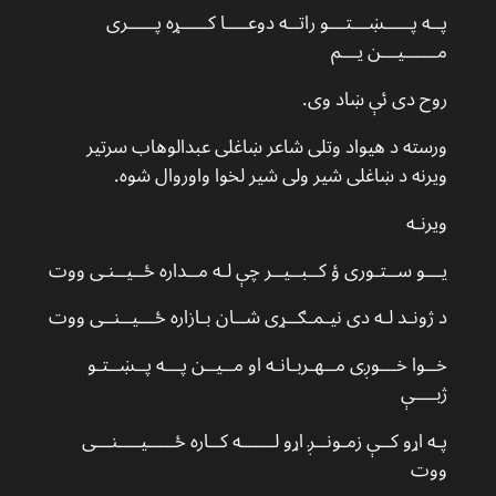
پــه پـــــښـــتـــو راتــه دوعــــا کـــــړه پـــــری
مــــــیـــن یـــم
روح دی ئې ښاد وی.
ورسته د هیواد وتلی شاعر ښاغلی عبدالوهاب سرتیر
ویرنه د ښاغلی شیر ولی شیر لخوا واوروال شوه.
ویرنـه
یـــو ســتـوری ؤ کــبــیــر چې لـه مــداره ځــیــنـی ووت
د ژونـد لـه دی نیـمـګــړی شــان بـازاره ځـــیــنــی ووت
خــوا خـــوږی مــهـربـانـه او مــیــن پـــه پــښــتـو
ژبــــې
پـه اړو کــې زمـونــږ اړو لــــــه کــاره ځـــــیــــنـــی
ووت