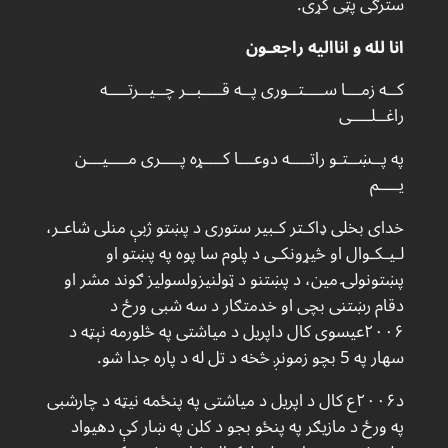
سترګی پټی کړی.
انا لله و اناالیه راجعـون
کــه زمـــا ســــتــوری پــه قــــبــر چــیــرتــــه
راغــلــــی
په پــښــتـو راتــــه دوعـــا کــــړه پــــری مــــیـــن
یــــم
خدای بخلی ډاکـتر کـبیر ستوری د پښتو ژبې منلی شاعـر،
لـیـکـوال او څیړونکـی د پلوم سا پوه په پښتو او
پښتونولۍ مین، د پښتنو د ټولنیزولسولیز ګوند مشر او
دقام رښتنی بچی او خدمتګار د سه شبی ورځ د
۲۰۰۶عیسوی کال داپریل د میاشتی په څلورمه نېټه د
سهار په 5 بچو زمونږ څخه د تل له د پاره جدا شو.
د۲۰۰۶ع کال د اپریل د میاشتی په پنځمه نیټه د چارشبی
په ورځ د مازیګر په پنځو بجو د کلن په ښار کې دهیواد