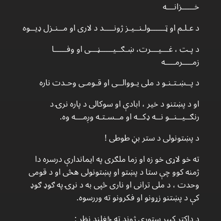
خـــــزانـــه
د عـلـم او ټــــــولـنــیـز ژونــــد د لاری او مــنـزل ډیــوه
د پـت ، غـــیـــرت، ښـګــیـــــڼـــی او وفـــــا
زمــــرمــــه
د پــښـتـنـو د ملی یـووالــی او قـومـی وحـدت ناره
او د پښتنو د خیر ، ابادې او سوکالی د پاره نرۍ د
رنګــیــنــو نــه ډکــه او مــسـتـه وږمـــه وه.
د پښتونولی د ستر بڼ طوطی !
ته خو لاړی خو زه او زما ملګری په ایماندارې درسره دا
ژمنه کوو چې ستا د پښتو او پښتونولی هڅی او د قومی
وحدت ، د ملی ترانی او ناری څپی به د نړۍ په ګوډ ګوډ
کې د پښتنو زړونو او فکرونو ته وررسوه.
د ډاکتر کبیر ستوری ژوند ته ځغلند نظر :