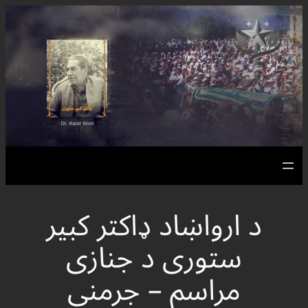
Skip
to
content
د ارواښاد ډاکتر کبیر
ستوری د جنازی
مراسم – جرمني