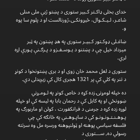
خدای بخلی ډاکـتر کـبیر ستوری د پښتو ژبې ملی منلی
شاعـر، لـیـکـوال، څیړونکـی،ژورنالست او د پلوم سا پوه
و.
ښاغـلی ډوکـتور کـبیـر ستوری په هډ پښتون په ټبر
میرداد خیل چې د پښتنو د یـوسـفـزو د پـرګـنې پـورې اړه
لري.
ستوری د لعل محمد خان زوی او د بری پښتونخوا د کونړ
د تنر په کلي کې پر 1321 هجری کال کې زيږیدلی دي.
ده خپله لومړنۍ زده کړه د خاص کونړ په لـومـړني
ښوونځي او په کابل کې د رحمان بابا په لیسه کې او خپله
لوړه زده کړه د جرمنی د فرانکفورت ، کولن او ماربورګ په
پـوهـنـتـونـونـو کې د ساپـوهـنې په څانګه کې چې
فلسفه سیاسي پوهنه او ټولنپوهنه ورسره مل وه سرتته
رسولي ده, ســـتوری د