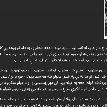
خاوند و، له انسانيت سره مينه د هغه شعار و، په علم او پوهه يي كلك
ره به يې په نرمه او خوږه لهجه خبرې كولې. هر چا چې به ورسره ليده كا
د ليدلى وي او د هغه د ښو اخلاقو اعتراف به يې نه وي كړي.
روړ ستورى، نسيم خان ستورى او ايمل ستورى) او دوو لوڼو پلار و، خو 
 خپه شو، نو بيا به يې په خپلو اصولو كله هم سمجهوته (جوړجاړی/ سودا 
ره كركه كوله، هغه په خپله وينا كې ډېر رېښتينى و او د خپلو ملګرو د زړو
، د يو خاص او ځانګړي مزاج څښتن و، هر څه چې به يې خوښ شولو هغ
وږ له وخت سره يوځاى رفتار وكړو او د ژوند نه هم نن خوند واخلو. هغه 
ه او دروند پښتون و، ځكه نو ورته پښتنو په ژوند او مرګ ډېر قدر وركړ