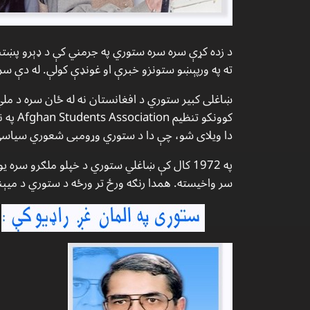
د زده كړې سره سره ستوري په جرمني كې د ډېرو پښتنو 
ته په ورپېښو ستونزو خبرې او غونډې كولې. له دې سره
کوونک
دا ويلاى شو، چې دا د ستوري وړومبى شعوري سياسي ګا
په 1972 كال كې ښاغلي ستوري د خپلو ملګرو س
سر واخيسته. همدا رنګه ورځ تر ورځه د ستوري د ميېنان