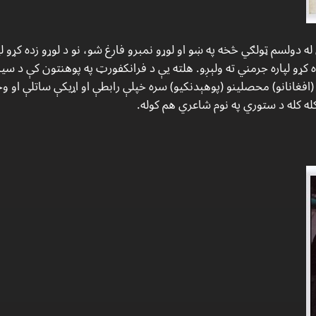
 لېسې له دولسم ټولګي څخه په ښو او لوړو نمبرو فارغ شو، نو د لوړو زده كړو
ړو لپاره جرمني ته ولېږو. هلته يې د فرانكفورټ په پوهنتون كې د سي
فغانانو) محصلينو (پوهېدنكيو) سره خپلې رابطې او اړيكې ساتلې او وخ
له كله د ستوري په نوم شاعري هم كوله.