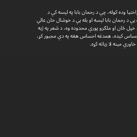
تيا وده كوله، چې د رحمان بابا په لېسه كې د
يې د رحمان بابا لېسه او بله يې د خوشال خان عالي
خپل ځان او ملګرو پورې محدوده وه، د شعر په ژبه
احساس كېده، همدغه احساس هغه په دې مجبور كړ،
رې مينه لا زياته كړه.