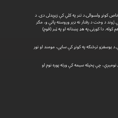
د جان لمسى و، چې په 1942 ز كال (1321هـ ش) د كونړ ولايت د خاص كونړ ولسوالۍ د تنر په كلي كې زېږېدلى دى. د
ژوند د وخت د رفتار نه ډېر وروسته پاتې و، مګر
وله. دا كورنۍ په هډ پښتانه او په ټبر (قوم)
.د يوسفزو ترڅنګه په كونړ كې ساپي، مومند او نور
نومېږي، چې پخپله سيمه كې ورته پوره نوم او