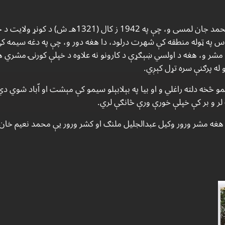
ډاكتر كبير ستورى د لعل محمد خان زوى او د مېرزا محم
س په ټوله منطقه كې شهرت درلود، دا هغه دور و، چې په دغه سيمه كې 
مشر و، هغه د اولسي ښېګړې د كارونو نه علاوه د خپلې كورنۍ مشري هم ك
له پرګنې سره تړل كېږي.
و څخه دلته راغلي و او بيا په بېلابېلو سيمو كې مېشت او اّباد شوي دي
لر و بر كې خپلې خورې ورې څانګې لري.
د هغه مشر ورور وكيل عبدالجليل ملنګ او كشر ورور يې محمد نعيم خان 