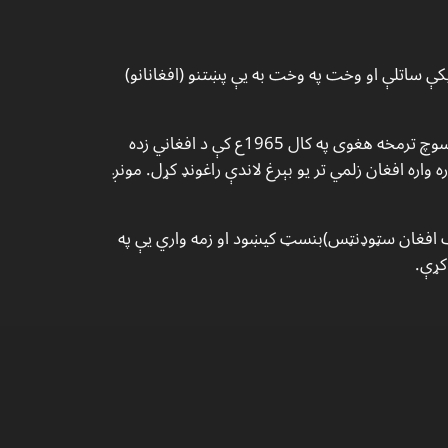
يكې ساتلې او وخت په وخت به يې پښتنو (افغانانو)
ښاغلى كبير ستوري د افغانستان نه له ځان سره د ملي او قامي وحدت يو سوچ او د پښتنو د ترقۍ يو خوب وړى و. هم ددې سوچ ترمخه هغوى په كال 1965ع كې د افغاني زده
ل باندې يې خواره واره افغان زلمي تر يو بېرغ لاندې راغونډ كړل. مونږ
ن اف افغان سټوډنټس)بنسټ کیښود او زمه واري يې په
كړې.