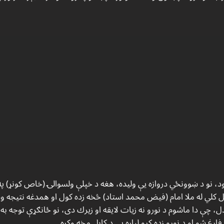
د، نو د ښوونځي دروازه يې وليده، هغه د خپلې ولسوالۍ (خاص كونړ) پ
پل كلي له ملا امام (فيض محمد استاد) څخه زده كول او همدغه نتيجه وه
، چې دا ماشوم د نورو نه زيات لايقه او زيرك دى، نو ځانګړې توجه به 
رغ شو او د نورو زده كړو لپاره يې د كابل مخه وكړه.