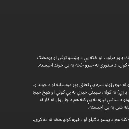
 باور درلود، نو ځكه يې د پښتنو ترقي او پرمختګ
ته كول، د ستوري له خبرو څخه به يې خوند اخيسته.
له دوى ټولو سره يې تعلق ډېر دوستانه او د خوند و،
بازي) نه كوله، سپينې خبرې به يې كولې او هېڅ خبره
نو د ساتنې لپاره به يې كله هم د چل ول نه كار نه
ه شى به يې اخيسته.
كله هم د پېسو د ګټلو او ذخيره كولو هڅه نه ده كړې.
.