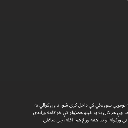
ه لومړني ښوونځي كې داخل كړى شو، د وړوكوالي نه
، چې هر كال به په خپلو همزولو كې څو ګامه وړاندې
يې وركوله او بيا هغه ورځ هم راغله، چې ښاغلى