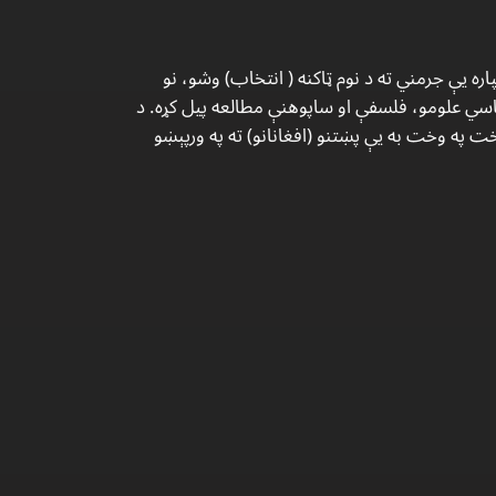
 لپاره يې جرمني ته د نوم ټاکنه ( انتخاب) وشو، نو
اسي علومو، فلسفې او ساپوهنې مطالعه پيل كړه. د
ت په وخت به يې پښتنو (افغانانو) ته په ورپېښو