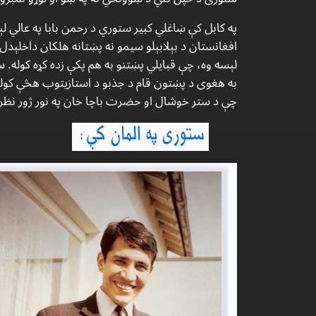
په كابل كې ښاغلي كبير ستوري د رحمن بابا په عالي ل
افغانستان د بېلابېلو سيمو نه پښتانه هلكان داخلېدل
لېسه وه، چې قبايلي پښتنو به هم پكې زده كړه كوله.
به هغوى د پښتون قام د جذبو د استازيتوب هڅې كو
چې د ستر خوشال او حضرت باچا خان په نور ژور نظر م