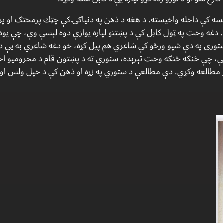
ېسه كې داخله واخيسته. د هغه د ذهن په دنياګۍ كې چټك پرمختګ او پراخ
. دغه وخت په ټول كابل كې د پښتنو لپاره يوازې دوه لېسې وې، چې يوه 
 ستورى په دې شپو ورځو كې شاعري هم پيل كړه، خو دغه شاعري به يې د 
لې، چې څنګه څنګه وخت تېرېده، ستوري ته د پښتون قام د محروميو 
طالعه وكړي. دې مطالعې د ستوري په زړه او ذهن كې د خپل ولس او خاو