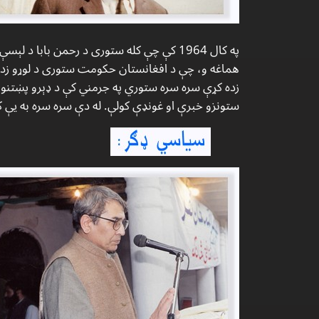
په كال 1964 كې چې كله ستورى د رحمن بابا د
هماغه و، چې د افغانستان حكومت ستورى د لوړو زده ك
زده كړې سره سره ستوري په جرمني كې د ډېرو پښتنو (ا
ستونزو خبرې او غونډې كولې. له دې سره سره به يې ك