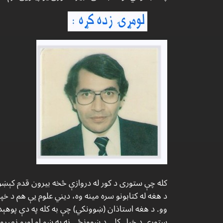
كله چې ستورى د كور له دروازې څخه بيرون قدم كېښو
د هغه له كتابونو سره مينه وه، ديني علوم يې هم د خ
وو. د هغه استاذان (ښوونكي) چې به كله په دې پوهېدل
ستورى د خپل كلي د ښوونځي نه په ښو او لوړو نمبرو فا