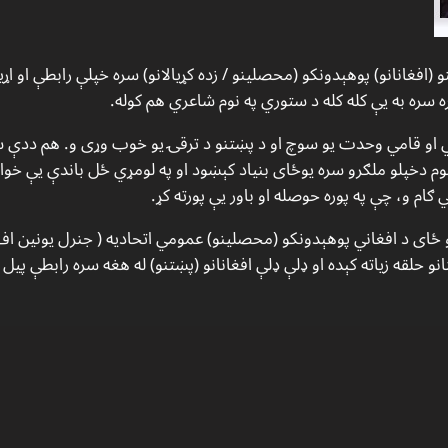
(افغانانو) پوهېدونکو (محصلينو / زده کړیالانو) سره خپلې رابطې او اړ
 سره به يې كله كله د ستوري په نوم شاعري هم كوله.
و تنظيم Afghan Students Association په نوم دخپلو ملګرو سره یوځای بنياد كېښود او په لومړي ځ
م و، چې په پوره حوصله او باور يې پورته كړ.
ره یو ځای د افغاني پوهېدونکو (محصلینو) عمومي اتحادیه ( جنرل يوني
و حلقه زياته كېده او ډلې ډلې افغانانو (پښتنو) له هغه سره رابطې پيل 