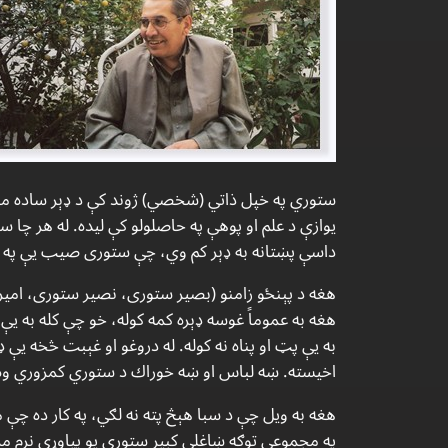
ستوري په خپل ذاتي (شخصي) ژوند كې د ډېر ساده مزاج 
يوازې د علم او پوهې په حاصلولو كې ليده. له هر چا س
داسې پښتانه به ډېر كم وي، چې ستورى صيب يې په ژون
هغه د پېنځو زامنو (بصير ستورى، نصير ستورى، امير ك
هغه به عموماً غوسه ډېره كمه كوله، خو چې كله به يې
به يې پټ او پناه نه كوله. له دروغو او غېبت څخه يې ډې
اخيسته. ښه لباس او ښه خوراك د ستوري كمزوري وه
هغه به ويل چې د سبا هېڅ پته نه لګي، په كار ده چې م
په مجموعي توګه ښاغلى كبير ستورى يو پياوړى نرم مزاج