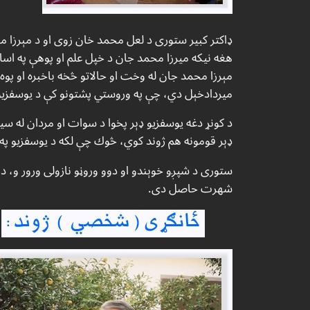
هغه نيكه ميرزا محمد جان د خپل علم او پوهې په اسا
مېرزا محمد جان له وخت او حالاتو څخه باخبره او پوه 
ميردادخېل دي، چې په وروستي پشتونو كې د يوسفزيو 
د كونړ دغه يوسفزيو ډېر پخوا د سوات او مردان له سيم
ډېر قومونه هم ژوند كوي، څوك چې لكه د يوسفزيو په 
ستورى د شپږو خوېندو او دوو وروڼو نازولى ورور و، 
شهرت حاصل دى.