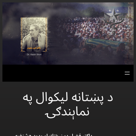
Skip
to
content
د پښتانه ليكوال په
نماېندګۍ
ډاكتر فضل دين خټك او ودود هشنغرى