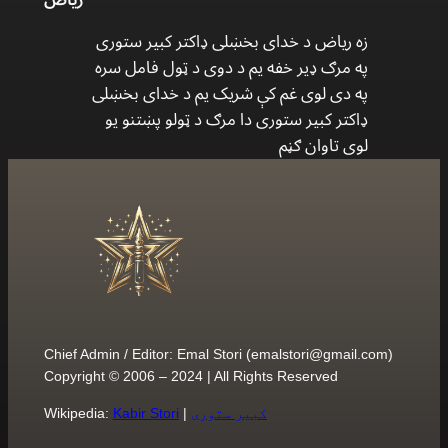
زه ریاض د خدای بخښلی ډاکتر کبیر ستوری
په مرګ ډیر خفه یم د دوی د ټول فامل سره
په دی لوی غم کې شریک یم د خدای بخښلی
ډاکتر کبیر ستوری دا مرګ د ټولو پښتنو یو
لوی تاوان ګڼم
Chief Admin / Editor: Emal Stori (
emalstori@gmail.com
)
Copyright © 2006 – 2024 | All Rights Reserved
کبیر ستوری
|
Kabir Stori
Wikipedia: