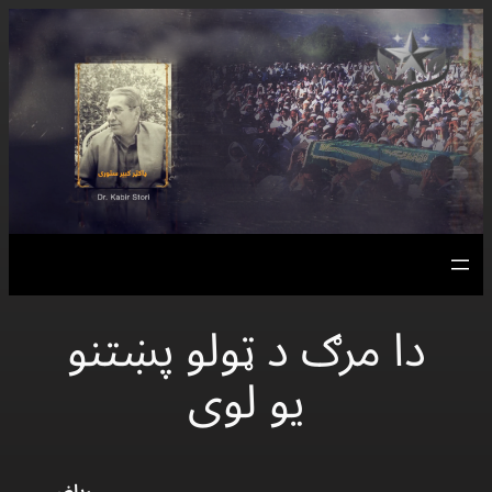
Skip
to
content
دا مرګ د ټولو پښتنو
یو لوی
ریاض