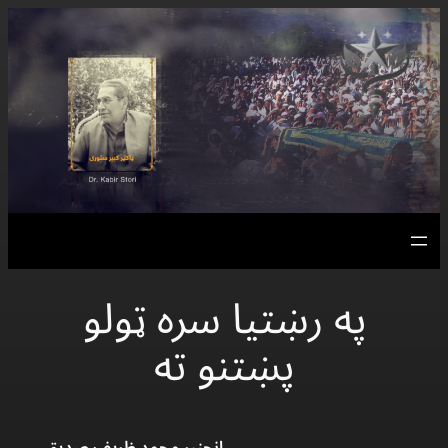
Skip
to
content
په رښتيا سره ټولو
پښتنو ته
انجنير محمد ظريف صديق