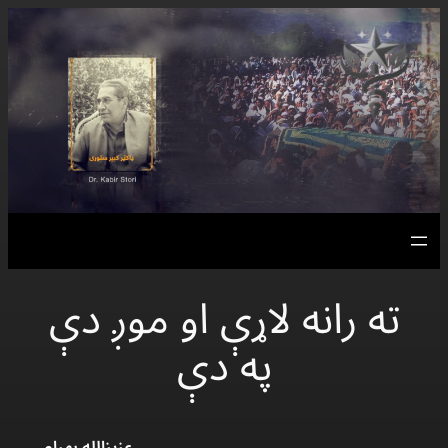
Skip
to
content
ته رانه لاړې او موږ دې
په دې
عزيزالله بهرام