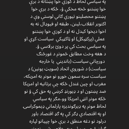
په سیاسي لحاظ د کوزي خوا پښتانه د برې
خوا پښتنو څخه مخکې ؤ، ځکه د برې خوا
پښتنو محصلینو تیوري ګاني لوستې وې د
اکتوبر انقلاب،لینن، طبقه او فیوډال نه به
اخوا دیخوا کیدل نه او د کوزي خوا پښتنو
عملي (پرکټیکل) او ټاکټیکي سیاست کړي او
په سیاسي بحث کې پر دوئ برلاسې ؤ.
د هغه وخت مطابق ځمونږ د غورځنګ
دورچانې سیاست (باندیني یا خارجه
سیاست) د شوروي اتحاد (سویټ یونین) د
سیاست سره سمون خوړو نو مونږ به امریکه،
مغرب او چین غندل ځکه چې برتانیه او امریکا
ضد پښتون او د ډیورنډ کرښې په حق کې ؤ نو
ځکه مونږ انټي امریکا وو،مګر په سیاسي
لحاظ مونږ په ډیرګوندیزه پارلماني ډیموکراسۍ
او په اقتصادي ډګر کې په ګډ اقتصاد باور
درلود نو دغه منطق د برې خوا چپیانو لپاره
ګران ؤ چې سر ئي پرې خلاص شي. زمونږ