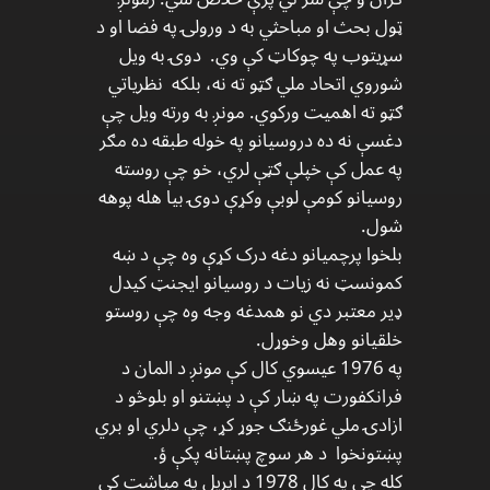
ټول بحث او مباحثي به د ورولۍ په فضا او د
سړیتوب په چوکاټ کې وي. دوۍ به ویل
شوروي اتحاد ملي ګټو ته نه، بلکه نظریاتي
ګټو ته اهمیت ورکوي. مونږ به ورته ویل چې
دغسې نه ده دروسیانو په خوله طبقه ده مګر
په عمل کې خپلې ګټې لري، خو چې روسته
روسیانو کومې لوبې وکړې دوۍ بیا هله پوهه
شول.
بلخوا پرچمیانو دغه درک کړې وه چې د ښه
کمونسټ نه زیات د روسیانو ایجنټ کیدل
ډیر معتبر دي نو همدغه وجه وه چې روستو
خلقیانو وهل وخوړل.
په 1976 عیسوي کال کې مونږ د المان د
فرانکفورت په ښار کې د پښتنو او بلوڅو د
ازادۍ ملي غورځنګ جوړ کړ، چې دلري او بري
پښتونخوا د هر سوچ پښتانه پکې ؤ.
کله چې په کال 1978 د اپریل په میاشت کې