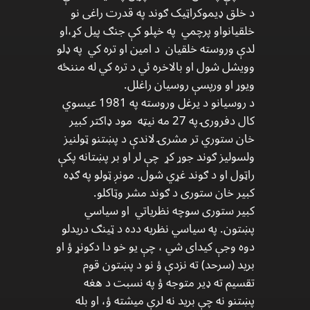
د خلق ډیموکراټیک ګوند په قدرت راغی نو
خلقیانواو پرچمي په خپلو کې جنګ پیل کړ،او
لدې وروسته خلقیان د امین او تره کي په ډلو
وویشل شول او بالاخره ئي د تره کي له مننځه
ویوړ او ورپسې روسیان راغلل.
د روسیانو د یرغل وروسته په 1981 عیسوي
کال دفرورۍ په 27 مه نیټه مود ډاکتر کبیر
خان ستوري تر مشرۍ لاندې د پښتنو ټولنیز
ولسولیز ګوند جوړ کړ چې لر او بر پښتانه پکې
راټول او د ګوند غړي شول. مونږ ټولو په ګډه
کبیر خان ستوری د ګوند مشر وټاکلو.
کبیر ستوری سوچه نظریاتي او سیاسي
پښتون. په سیاسي نظریه دده د ټینګ دریدلو
دوه وجې کیدای شي ، چې یو خو دا دکونړ ؤ او
برید (سرحد) ته نزدې ؤ نو د پښتون قوم
تقسیم ته ډیر متوجه ؤ په نسبت د هغه
پښتنو نه چې برید نه لرې میشته ؤ، او بله