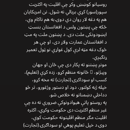
روسیانو کوښښ وکړ چې اقلیت په اکثریت
سپور(سور) کړي بریالي نه شول. نن امریکایان
هم په دغه لار روان دي دوۍ به هم ناکام وي،
ځکه چې پښتون ولس د افغانستان بنسټ
ایښودونکی ملت دی. د پښتون ملت په مټ
د افغانستان عمارت ولاړ دی، او چې هر
څوک دغه مټه لرې کول غواړي نو ټول تعمیر
ړنګیږي.
مونږ پښتنو ته پکار دی چې ځان او جهان
وپیژنو، ّ ځانونه منظم کړو، زده کړې (تعلیم)،
کسب او سوداکرۍ (تجارت) ته مخه کړو،
خپله ژبه کولتور، دود او دستور وژغورو، تر څو
دداخلي دښمنانو نه خلاص شو.
په روستو پاتې هیوادونوکې ضروري نه ده چې
غیر منظم اکثریت دی حکومت وکړي، اکثره
اقلیت مګر منظم اقلیتونه حکومت کوي،
دوۍ د خپل تعلیم پوهي او سوداګرۍ (تجارت)