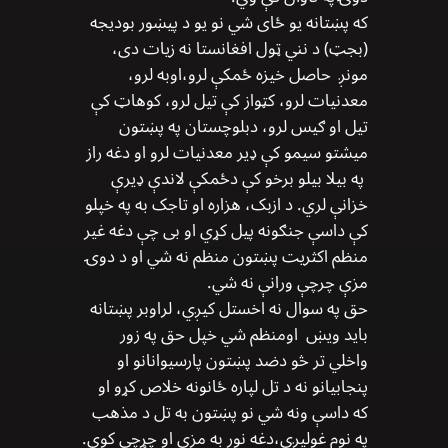
که پښتانه یو ځای شي نو یو د پیښور بودیجه
(بجټ) د نني ټول افغانستا نه زیات دی،
مونږ حاصل خیزه ځمکې لرو،اوبه لرو،
معدنیات لرو، کټواز کې تیل لرو، کوهاټ کې
تیل او ګیس لرو، دبلوچستان په پښتون
میشتو سیمو کې ډیر معدنیات لرو او دغه راز
په بیلا بیلو برخو کې دځمکې لاندې ډيرې
خزانې لري. د ازبک، هزاره او تاجک به په خپلو
کې داسې جنګونه پیل کړي او بی چې دغه غیر
منظم اکثریت پښتون منظم نه شي او د دوۍ
مزې چرچې ورانې نه شي.
حق په سوال نه اخستل کیږي، لراوبر پښتانه
باید ویښ اومنظم شي خپل حق په زور
واخلي تر څو دضد پښتون پارسیوانانو او
پنجابیانو نه د تل لپاره ځانونه خلاص کړو او
که داسې ونه شي نو پښتون به تل د مذهب
په نوم غولیږي،دغه نور به مزې او چړچې کوي.