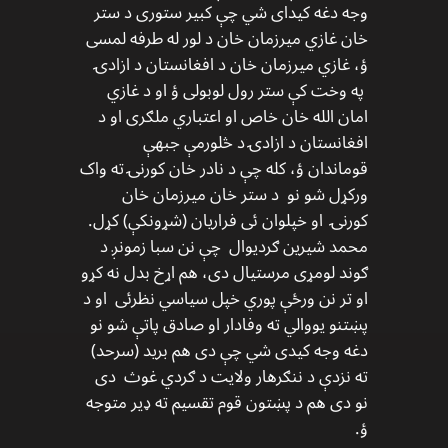
وجه دغه کیدای شي چې کبیر ستوری د ستر
خان غازي میرزمان خان د لور له طرفه لمسی
ؤ، غازي میرزمان خان د افغانستان د ازادۍ
په وخت کې ستر رول لوبولی ؤ او د غازي
امان الله خان خاص او اعتباري ملګری او د
افغانستان د ازادۍ د څلورمې جبهې
قوماندان ؤ، کله چې د نادر خان کورنۍ ته واک
ورکړل شو نو د ستر خان میرزمان خان
کورنۍ او خپلوان ئی فراریان (شړونکې) کړل.
محمد شیرین ګردیوال چې نن سبا زمونږ د
ګوند لومړی مرستیال دی، هم اړخ بدل نه کړو
او تر نن ورځې پوري خپل سیاسي نظرئی او د
پښتنو یووالي ته وفادار او صادق پاتې شو نو
دغه وجه کیدی شي چې دی هم برید (سرحد)
ته نزدې د ننګرهار ولایت د ګردي غوث دی
نو دی هم د پښتون قوم تقسیم ته ډیر متوجه
ؤ.