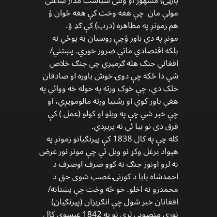
پارټۍ) مشهور او وتلی سیاست مدار ښاغلی
مولې مان چې هغه وخت کې هغه ځوان ؤ
هم زمونږ په مظاهره (درب) کې ګډ ؤ.
مونږ په دې باور ؤچې روسیان به پوځي نه
بلکه اقتصادي ماتې ضرور خوري. پښتني/
افغاني جنګ هله ګرمیږي چې جنګ خلاص
شي دا ځکه چې دوۍ خوش باوره او صادقان
خلک دي، چې څوک ورته په خوله څه ووائي په
هغې باور کوي او رشنیا ورته مالومویږي، او
چې خبر شي چې په ویلو او کولو (عمل ) کې
فرق دی نو بیا ئي نه پریږدي.
کله چې په کال 1838 کې پیرنګیانو زمونږ په
هیواد یرغل وکړ نو ویل ئي چې مونږ نور غرض
نه لرو اونور جنګ نه کوو صرف اوصرف د
احمدشاه بابا د کورنۍ غصب شوی حق د
محمدزو نه اخلو. خو څه وخت چې پښتانه/
افغانان خبر شول چې انګریزان (پیرنګیان)
نوري منصوبي لري نو په 1842 عیسوي کال