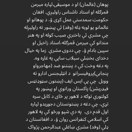
پوهان (عالمان) او د موسیقۍ لپاره میرمن
قمرګله او استاد ناشناس راولیږي. افغان
حکومت سمدستي عمل کړی ؤ، د پوهانو او
عالمانو یو لویه ډله (وفد) ئي پيښور ته راولیږله
چې مشري ئې باختري صیب کوله او په هنر
مندانو کې میرمن قمرګله،استاد زاخیل او
سپین بادام ؤ، چې ددوۍ مشري زما په خیال
دخدای بخښلي سیلاب ساپي په غاړه وه.
په دغه وخت کې د پښتنو ضد (مهاجرواو
پنجابي)پروفیسرانو د انټلیجنس ادارو ته
وویل چې پې ایس ایف (پښتون سټوډنټس
فیډریشن) پاکستان ورانوي او پيښور په
کولتوري توګه د لاهور پر ځای د کابل سره
تړي، چې دغه د پښتونستان دجوړیدو لپاره
اول قدم دی. په دې شپو ورځو کې په لاهور
کې اسلامي کنفرانس روان ؤ، د افغانستان د
ډلې (وفد) مشري ښاغلي عبدالرحمن پژواک