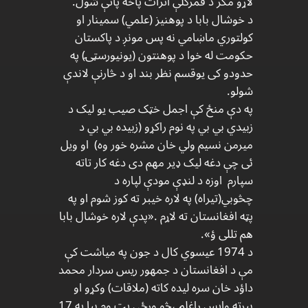
لاړو مګر د قمرګلې اثرات پاخه پاتې شول.
د خوشال بابا د پوهنیز (علمي) سمینار او
کولتوري ماښامي نه پس مونږ د پاکستان
حکومت له خوا د پوهنتون (یونیورسټۍ) په
حدودو کی یوقسم نظر بند او د څارنې لاندې
شولو.
په دې منځ کې اجمل خټک صیب یو لیک د
زبیدي بي بي په نوم راکړو (زبیده بي بي د
میرمن نسیم ولي خان مشره خور وه) او ویل
ئی چې دغه لیک ډیر مهم دی دغه کار تاته
سپارم اوزه د لنډې مودې لپاره د
چڅوبي(تیراه) په لاره خیبر ته کوز شوم او په
پټه افغانستان ته لاړم .«پدې لاره خوشال بابا
هم تللی ؤ».
د 1974 عیسوي کال د جون په میاشت کې
مې د افغانستان د جمهور ریس سردار محمد
داؤد خان سره لیده کاته (ملاقات) وکړو او
بیرته واپس راغلم ،څو ورځي پټ وم بیا په 17