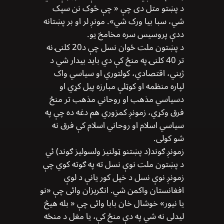
د پښتو متل دی چې « چې څوک نن سپک
شي، سبا بیا ورک شي». مونږ لر او بر پښتانه
ددې پروسیس سره مخامخ یو.
د پښتون ملت ځوان نسل چې د20 کلنۍ نه
تر 40 کلنۍ په منځ کې دي باید بیدار شي د
ژبني، اقتصادي، کولتوري او سیاسي واک
لپاره منظمه او کوټلې مبارزه پیل کړي او
دسیاسي مذهب او روحاني مذهب تر منځ
فرق وکړي، زمونږ کمزوري هم دغه ده چې په
سیاسي اسلام او روحاني اسلام کې فرق نه
شو کولی.
زمونږ ګوند(د پښتنو ټولنیز ولسولیز ګوند) ئي
د پښتون ملت نوې نسل ته په ګوته کوي چې
زمونږ نوې نسل د خپل کور یانې د لوې
افغانستان واکمن شي. انګریزان وائی چې «نو
یا نیور» خوشال خان بابا وائی چې « بله هیڅ
لیدلی نه شي په دې منځ کې، یا مغل د منځه