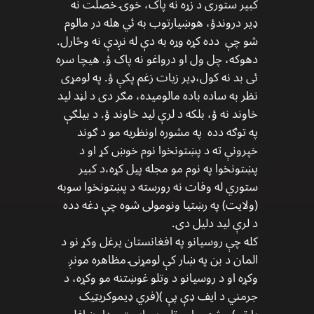
کبیر ستوری د زړه نه پاک، خوۍ خصلت نه
ډیر دروندؤ، هوښیارتوب به ئي هله در مالوم
شو چې دده کړه وړه به دې له نږدې نه وڅارل.
دهوکه، چل ول او درواغو نه پاک ؤ. هیچا سره
ئی بد نه کول،ډیر زیات زغم پکې ؤ. په لومړی
نظر به ساده باده مالومیده، مګر دی د لڼد لید
خاوند نه ؤ، بلکه د لرې لید خاوند ؤ. د بیلګې
په توګه دده په مشوره اونظریه مو د ګوند
خپرونې ته د پښتونخوا نوم خوښ کړ او د
پښتونخوا په نوم مو مجله پیل کړه،د کبیر
ستوري له وفات نه رورسته د پښتونخوا سوبه
(ولایت) په رښتیا ونومولی شوه چې دغه دده
د لرې لید دلیل دی.
کله چې روسیانو په افغانستان یرغل وکړ نو د
المان د بن په ښار کې لومړنۍ مظاهره مونږ
وکړه او د روسیانو د وتلو غوښتنه مو وکړه، د
جرمني د ایف ډې پې )(فري ډیموکریټیک