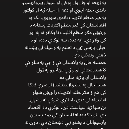
په زریعه او چل ول پوځي او سیول بیروکریسۍ
باندې خیټه اچوي او دغه راز خپله ژبه او کولتور
په غیر منظم اکثریت باندې سوروي، لکه په
افغانستان کې غیر منظم اکثریت پښتانه د
ورکوټي مګر منظم اقلیت تاجکانو نه په اور
کې ولاړ دي. ژبه دده، ښه نوکري دده، او د
خپلې پارسي ژبې د تعلیم په وسیله ئي پښتانه
ذهني وینځلي دی.
همدغه حال په پاکستان کې ؤ چې په سلو کې
8 هندوستاني اردو ژبې مهاجرو په ټول
پاکستان اردو ژبه منلي ده.
همدا حال په مالیزیا(ملایشیا) او سري لانکا
کې هم ؤ مګر هلته اکثریت را ویښ شواو
اقلیتونه ئی ددې ناجائزې شوکې نه وشړل.
نن سبا ژبه سیاست دی، نوکري ده اقتصاد
دی، نو ځکه په افغانستان کې ضد پښتون
پارسیوانان د پښتو ژبې دښمنان دي، دوۍ ته