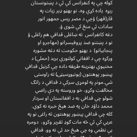
کوله چې په کنفرانس کې ئي د پښتونستان
ربړه یاده کړي وه، نو بهټو ډیر زیات په
قار(قهر) ؤچې د مصر ریس جمهور انور
سادات ئي منځ کې شوی ؤ.
دغه کانفرانس ته ښاغلی قدافي هم راغلی ؤ
نو د پښتنو ضد پروفیسرانو (مهاجرو او
پنجابیانو) د بهټو حکومت ته دغه مشوره
ورکړه چې د افغاني کولتوري برید (حملې) د
مخنیوي بهترینه طریقه داده چې کرنیل قدافي
پیښور پوهنتون (یونیوړسیټۍ) ته راوستی
شي.مونږ په لومړی سرکې د قدافي د راتګ
مخالفت وکړو، خو وروسته په دې راضي
شولو چې قدافي به د افغانستان او سردار
محمد داؤد خان په ضد هیڅ خبره نه کوي.
کله چې قدافي پیښور پوهنتون ته راغی نو په
عربي کې ئي څه مات ګوډ تقریر وکړو، دومره
بې نظمي وه چې هیڅ حد ئې نه وو. قدافي