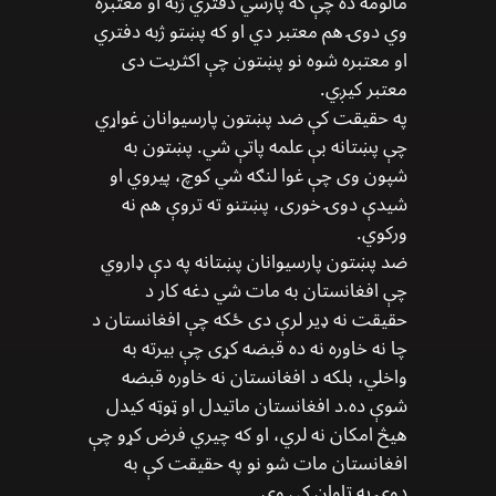
مالومه ده چې که پارسي دفتري ژبه او معتبره
وي دوۍ هم معتبر دي او که پښتو ژبه دفتري
او معتبره شوه نو پښتون چې اکثریت دی
معتبر کیږي.
په حقیقت کې ضد پښتون پارسیوانان غواړي
چې پښتانه بې علمه پاتې شي. پښتون به
شپون وی چې غوا لنګه شي کوچ، پیروي او
شیدې دوۍ خوری، پښتنو ته تروې هم نه
ورکوي.
ضد پښتون پارسیوانان پښتانه په دې ډاروي
چې افغانستان به مات شي دغه کار د
حقیقت نه ډیر لرې دی ځکه چې افغانستان د
چا نه خاوره نه ده قبضه کړی چې بیرته به
واخلي، بلکه د افغانستان نه خاوره قبضه
شوې ده.د افغانستان ماتیدل او ټوټه کیدل
هیڅ امکان نه لري، او که چیري فرض کړو چې
افغانستان مات شو نو په حقیقت کې به
دوۍ په تاوان کې وي.