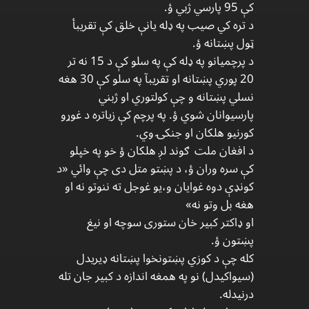
کې 95 پارسي ژبي ؤ.
د تره کي صیب په ډله یانې خلق کې تقریبأ
ټول پښتانه ؤ.
د پرچمیانو په ډله کې په سلو کې د 15 نه تر
20 پوري پښتانه او تقریبآ په سلو کې 30 هغه
نسلي پښتانه و چې کولتوري او ژبني
پارسیوانان شوي ؤ. په پرچم کې زیاتره د غوړو
کورنیو هلکان او جنکۍ وي.
د افغان ملت ګوند لږ هلکان ؤ خو په خپلو
کې سره وران ؤ، د پښتو متل دی چې وائي «د
کونډې دوه غوایان و،یو غوجل ته ننوتو نه او
هغه بل وتو نه»
او ډاکتر کبیر خان ستوری سوچه او نیغ
پښتون ؤ.
کله چې د کوزي پښتونخوا پښتانه ډیریدل
(سیواکیدل) نو په همغه اندازه د کبیر جان تله
درنیدله.