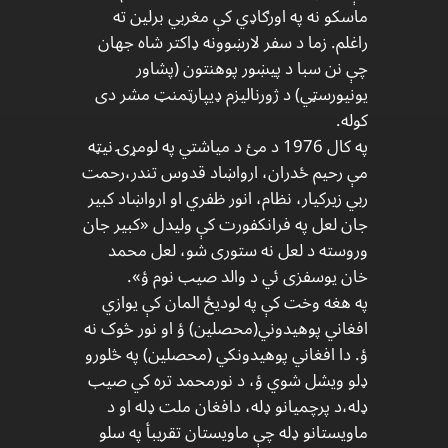
ماسکو نه په اورګاډي کې مغربي برلین ته
راغلم. زما د سفر لارښوونه ډاکتر شاه جهان
چې نن سبا د پيښور پوهنتون (پشاور
یونیورسټي) د ژورنالیزم ډیپارټمنټ مشر دی
کوله.
په کال 1976 د مئ د میاشتي په لومړۍ نیټه
مې رحیم ځدران، ارواښاد قدوس تندر،رحمت
ربي زیرکیار، نظام، انور ظفري او ارواښاد کبیر
جان لعل په فرانکفورت کې ولیدل «کبیر جان
وروسته د لعل نه ستوری شو، لعل محمد
خان یوسفزی ئي د والد صیب نوم ؤ».
په هغه وخت کې په لودیځ المان کې یوازي
افغاني پوهیدوني(محصلین) ؤ او نور څوک نه
ؤ. دا افغاني پوهیدونکي (محصلین) په څلورو
ډلو ویشل شوي ؤ، د نورمحمد تره کي صیب
ډله،د پرچمیانو ډله، دافغان ملت ډله او د
ماویستانو ډله چې ماویستان تقریبأ په سلو