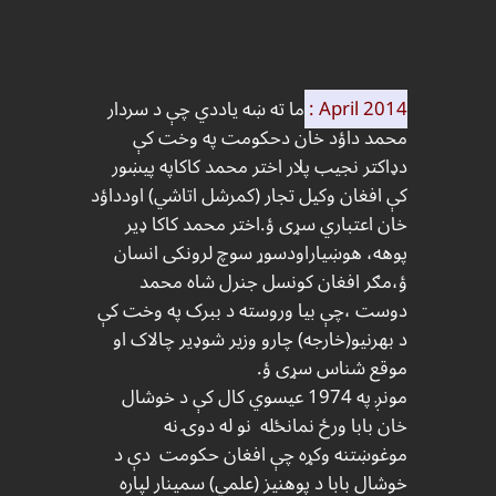
April 2014 :
ما ته ښه یاددي چې د سردار
محمد داؤد خان دحکومت په وخت کې
دډاکتر نجیب پلار اختر محمد کاکاپه پيښور
کې افغان وکیل تجار (کمرشل اتاشي) اودداؤد
خان اعتباري سړی ؤ.اختر محمد کاکا ډیر
پوهه، هوښیاراودسوړ سوچ لرونکی انسان
ؤ،مګر افغان کونسل جنرل شاه محمد
دوست ،چې بیا وروسته د ببرک په وخت کې
د بهرنیو(خارجه) چارو وزیر شوډیر چالاک او
موقع شناس سړی ؤ.
مونږ په 1974 عیسوي کال کې د خوشال
خان بابا ورځ نمانځله نو له دوۍ نه
موغوښتنه وکړه چې افغان حکومت دې د
خوشال بابا د پوهنیز (علمي) سمینار لپاره