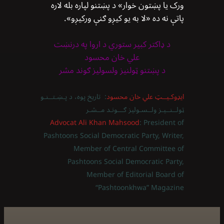
ورک یا پښتون خوار» د پښتنو لپاره بله لاره
پاتې نه ده «لا به یو کیږو ګنې ورکیږو».
د ډاکتر کبیر ستوري د اروا په درنښت
علي خان محسود
د پښتنو ټولنیز ولسولیز ګوند مشر
ایډوکـیــټ علي خان محسود
: تاریخ پوه، د پـښـتــنـو
ټولــنــیـز ولــسـولیز ګـــونـد مــشـر
Advocat Ali Khan Mahsood
: President of
Pashtoons Social Democratic Party, Writer,
Member of Central Committee of
Pashtoons Social Democratic Party,
Member of Editorial Board of
“Pashtoonkhwa” Magazine