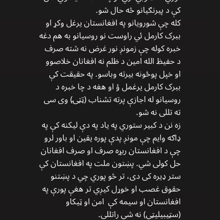
کې د پیرنګیانو څه حال شو.
کله چې شورویانو په افغانستان یرغل وکړ او
ببرک کارمل ئي راوست نو روسیانو به هم دغه
خبره کوله چې زمونږ نور غرض نه شته صرف
د حفیظ الله امین د ظلم نه افغانان خلاصوو
او خپل پوځونه بیرته وباسو. په حقیقت کې
ببرک کارمل یرغمل ؤ او هغه د چا خبره د
روسیانو له اجازې پرته تشناب (ټټۍ) وی سی
ته تللی نه شو.
زه نن د کبیر ستوري په یاد په دې لیکنه کې په
ډاګه وایم چې مونږ پدې پوره یقین او باور لرو
چې د افغانستان ربړه صرف او صرف افغانان
حل کولی شي. پښتون ملت په افغانستان کې
ستر ډیره کی دی، تر څو پوري چي د پښتنو
حقوق غصب او خوړل کیږي تر هغې پورې په
افغانستان او سیمه کې امن او ټیکاو
(سټیبیلیټي) نه شي راتللی.