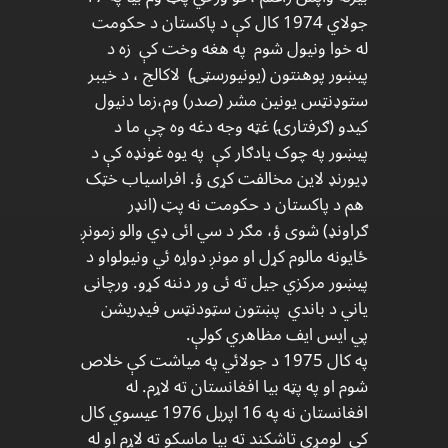
جولاي 1974 کال کې د پاکستان د حکومت
له خوا ونیول شوم په هغه وخت کې زه د
پیښور پوهنتون (یونیورسټۍ) لاکالج ، د خیبر
ستوډنټس یونین مشر (صدر) وم،زما دنیول
کیدو (ګرفتارۍ) غټه وجه دغه وه چې ما د
پيښور په چوک یادګار کې په یوه غونډه کې د
ډیورنډ لاین مخالفت کړی ؤ. افراسیاب خټک
هم د پاکستان د حکومت نه پټ (انډر
ګراونډ) شوی ؤ، مګر د سي ائی ډي والو زمونږ
ځایونه مالوم کړل او مونږ دواړه ئي ونیولواو د
پیښور مرکزي جیل ته ئی ور دننه کړو. ورچانی
یاني د باندي پښتون سټودنټس فیډریشن
پي ایس ایف مظاهري کولې.
په کال 1975 د جولائي په میاشت کې خلاص
شوم او په پټه بیا افغانستان ته لاړم. له
افغانستان نه په 16 اپریل 1976 عیسوي کال
کې لومړی تاشکند ته بیا ماسکو ته لاړم او له