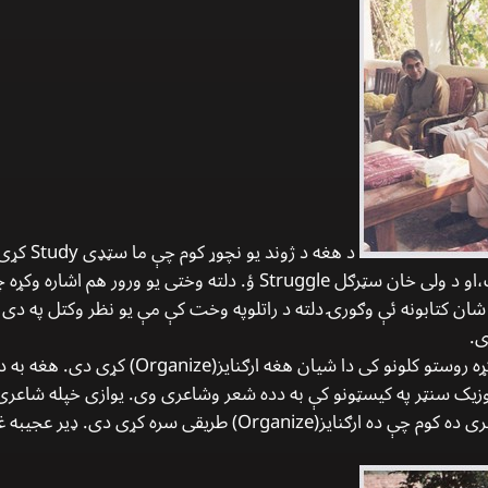
د هغه د ژ
خان د فلسفی، د اجمل صیب د ادب،او د ولی خان سټرګل Struggle ؤ. دلته
 ارګنایز(Organize) ؤ.دغه شان کتابونه ئې وګورۍ دلته د راتلوپه وخت کې مې يو نظر وکتل 
ی.
قیصر خان چې کوم طرف ته اشاره وکړه روستو کلونو
زیک سنټر په کیسټونو کې به دده شعر وشاعری وی. یوازی خپله شاعری
دهغه سره د لروبرو ټولو شاعرانو شاعری ده کوم چې ده ارګنایز(ganize