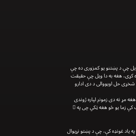
یل چې د پښتنو يو کمزوری ده چې
ړه کړی، هغه به دا ويل چې حقیقت
د شخړی حل اويووالی د دی ادارو
هغه مړ نه دی زمونږ لپاره ژوندی
 کې زما يو څو هغه ټکي چی په ً
ي تلين په یاد غونډه كې، چې د پښتو نړيوال