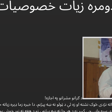
ومره زیات خصوصیات
د ګرانو مشرانو په اجازه!
ه نژدی څوک نشته او زه ئې د ټولو نه ښه پيژنم، دا خبره زما ډیره زیاته 
سره وایی چې کبیر زه د هر چا نه ښه پيژنم ، نو د هغه نه نور خوش 