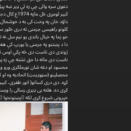
دعوی سره وائی چې زه ئې ډیر ښه پيژن
کلونو راهیسی جرمنی ته دری څلور سک
خو زما په خیال باندی یو نیم سل نه تر دوه س
دا د پښتنو په جرمنی یا یورپ کې هغ
ژوندی دی ناست دی څه پکې اوس نشته
ناست دی ماته دا حق نشته چې زه پری
محسود او دغه شان نورملګری ورو ورو
محصلینو ‎(سټوډینټ) اتحادیه
کړی ده. هلته یی ډیری رسالی را ویس
خپرونی شروع کړی لکه ًپښتونخوا ً ا