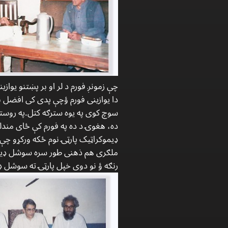
چې زمونږ فورم د لر او بر پښتنو يوازی
دا يوازینی فورم ؤچې پدی کی افضل ب
سوچ کوی په يوه سترګه کتل.په روسته
ډیموکراټیک پارټۍ نوم ځکه ورکړو چې
ملګری هم ذهنی طور سره سوشل ډیمو
رنګه ؤ نو دوی خپل پارټۍ ته سوشل ډ