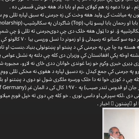
م . نو دا دعوه زه هم کولای شم او بابا داد هغه خوش قسمتی ده .
الرشیپه ؤ. نو دا ټول هغه خلک دی چې دوۍجرمنی ته تللی ؤ چې شمېر ئ
و کسانو ته رسیدلی ؤ او زمونږ دا نسل ورپسی بیا ۷۰ کالونو کې لاړو.
ه هسته وه چا چې په جرمنی کې د پښتو او پښتونولۍ بنیاد،بنسټ او ت
 اوڅه پکې افغانستان کې وزیران دی کله چې دلته په نشنل عوامی پار
 ډیری خبری وکړم خو زما غوندی ځوانان ددی ځای نه لاړو، مجبوره شو، 
 په جرمنی کې جمع کیدل ،زه دسبق لپاره د هغوۍ نه مخکی تللی ووم. ه
 وه او کله چې د کوزی خوا نه دا خلک ورسره ملګری شول نو دوی د پښتنو او 
تی دی ،لکه سپرغۍ او داسی نوری . خو کله چې دوی ته خپل فورم میلاو
و ًپښتون ً اخبار .