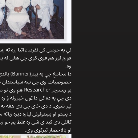
فورم نور هم قوی کوی چې هغی نه پس دد
وه.
دا مخام
یو ریسرچر her
دی چې په ده کی دا ټول څیزونه ؤ زه ب
ګاللی دی کیدای شی زه غلط یم خو زما 
او بالاحصار تیرکړی وی.