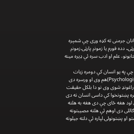
انان جرمنی ته کډه وړی چې شمېره
تانه ؤ، نو هغوی د ده پارټۍ، دده فورم یا زمونږ پارټۍ زمونږ
ابونو، علم او ادب سره ئې ډیره مینه
 دی او چې په یو انسان کې دومره زیات
خصوصیات وی چی ښه سیاستدان به وی، ښه شاعر به وی، ښه ادیب به وی خو چې ورسره دی سیکاټ (Psychologist)هم وی او ورسره دی
سان کې راغونډ شوی وی نو دا بلکل حقیقت
وبره پښتونخوا کې داسی انسان نه دی
و پښتونولی لپاره ډیر سټرګل(Struggle) او مبارزه کړی وی اود هغه ځای چې دی هغه به هلته
 بر چې هم ئې دلته مصیبتونه ګاللی دی اوهم ئې هلته مصیبتونه
 او پښتونولۍ لپاره ئې دلته جیلونه