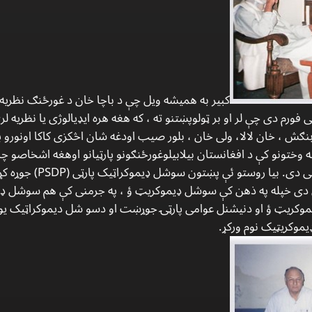
کبیر به همیشه ویل چې د باچا خان د غورځنګ نظریه م
نی فورم دی چې لر او بر ټولوپښتنو ته ، که هغه هره ایډیالوژی یا نظریه ل
نګش ، خان لالا، ولی خان ، بلور صیب اودغه شان اڅکزی کاکا اونورو 
 وختونو کې د افغانستان بیلابیلوغورځنګونو پارټیانو اوهغه اشخاصو چ
ده، هغوۍ د ده په فورم کې ځای
 دی خپله په ذهن کې سوشل ډیموکریټ ؤ ، په جرمنی کې هم سوشل ډیموک
کریټ ؤ او دنیشنل عوامی پارټۍ جوړښت او دسو شل دیموکراټیک یور
یموکریټیک نوم ورکړ.