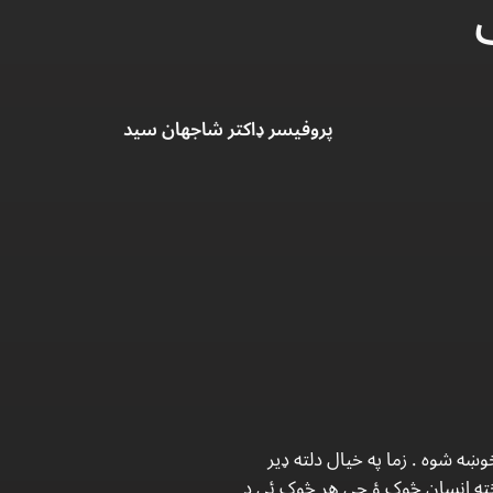
پروفیسر ډاکتر شاجهان سید
خوښه شوه . زما په خیال دلته ډیر
بخته انسان څوک ؤ چې هر څوک ئې د