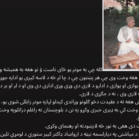
کله چې به مونږ یو ځای ناست ؤ نو هغه به همیشه و
ابی هغه وخت وی چې هر پښتون چې د چا لږ څه د لاسه کیږی يو اداره جو
وازی او يوازی د ادارو د لاری دی وړی وړی اداری دی وی او د لر او بر 
 لاری وی ، نه د جګړی د لاری.
ش هغه ته د عقیدت دڅو ګلونو وړاندی کیدلو لپاره مونږ رابللی شوی یو، 
وخت کې به ډیری خبری وکړو زه نن د بلوچستان نه راغلم دراتلوپه وخت
.
دی هغی به نور څه لارښودنه او رهنمای وکړی.
 د 2007ع کال د اپريل د مياشتی په دیارلسمه نېټه د ارواښاد ډاكتر كبير ستوري د لومړ