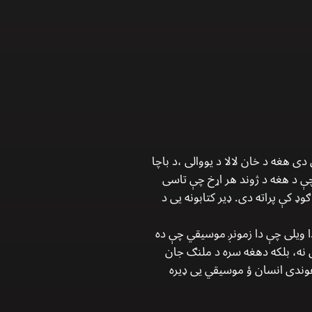
وند يو نچوړ کوم چې ما سټډی Study کړی دی هغه د خان لالا د يووالی ،د باچا
 وختی يو ورور هم اشاره وکړه چې د هغه د ژوند هر اړخ چې تاسی
په دی ګوډ کې پراته دی. ډیر کتابونه یی د
 کی دا شیان هغه ارګنایز(Organize) کړی دی. هغه به دا ويلی چې دا زمونږ موسیقي چې ده
 نه، بلکه دهغه سره د ملنګ جان
Or) طریقی سره کړی دی. ډیر عجیبه غوندی انسان ؤ موسیقي یی ډیره