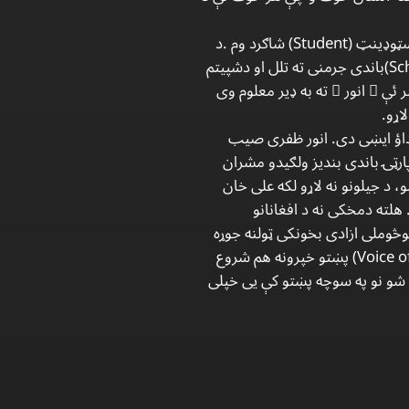
کبیر لومړی ځل ماپه 1974ع کال دجون په میاشت کی ولید هغه وخت کی زه جرمنی ته سبق لپاره تللی وم سټوډینټ (Student) شاګرد وم .د
داؤد خان په وخت کی به د خوشحال بابا او رحمان بابا لیسو ټاپ (Top) شاګردان په سکالرشیپ (Scholarship)باندی جرمنی ته تلل او دشپیتم
ې ً انور ً ته به ډیر معلوم وی
اداؤ ایښی دی. انور ظفری صیب
ټۍ باندی بندیز ولګیدو مشران
د جیلونو نه لاړو لکه علی خان
لته دمخکی نه د افغانانو
بلوڅوملی ازادی بخونکی ټولنه جوړه
کړه. دی دری کسانو( انور ظفری، کبیر جان او قدوس تندر صیب) په ۱۹۷۰ کال کی د المان غږ (Voice of Germany) پښتو خپرونه هم شروع
 شو نو په سوچه پښتو کې یی خپلی