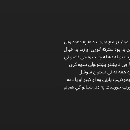
ونږ پر مخ بوزو. ده به په دعوه ويل
ری په يوه سترګه ګوری او زما په خیال
پښتنو ته دهغه چا خبره چې تاسو ئې
ا چې د پښتو پښتونولۍ دعوه کړی
 مندلی دی. بیا روستو ئې پښتون سوشل ډیموکراټیک پارټی (PSDP) جوړه کړه هغه ته ئې پښتون سوشل
ریټ پارټۍ وه او کبیر او یا دده
پ جوړښت په ډیر شیانو کې هم يو