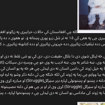
کله چې افغانستان کې حالات خرابیږی په زرګونو افغ
ئې په جرمنی کې تقریبا‌‌ء اتیا زره ته رسیږی چی په هغی کې ۱۵ نه تر شل زرو پوری پښ
ه تبلغیات زیاتیږی دده خپرونی زیاتیږی او دده کتابونه زیاتیږی .د کت
خ چې په بینر(Banner) باندی څه لیکل شوی دی دا بلکل حقیقت دی، دی کې يو شی غلط نه
Researc هم وی نو ما په خپل ژوند کې داسی انسان نه دی لیدلی چې هر څه په یو ان
ه بیا ووایم چې زما په ژوند کې لکه څنګه چی ئې دلته ذکر وشو په لره ا
تیر شوی. د دی ځای چې دی هغه به دلته د پښتو ا
د پښتو او پښتونولی لپاره ډیره زیاته مبارزه او سټرګل (Struggle) کړی وی لر او
په ژوند کی ماداسی یو انسان نه دی لیدلی چې د پښتونخوا لپاره، د پښتو