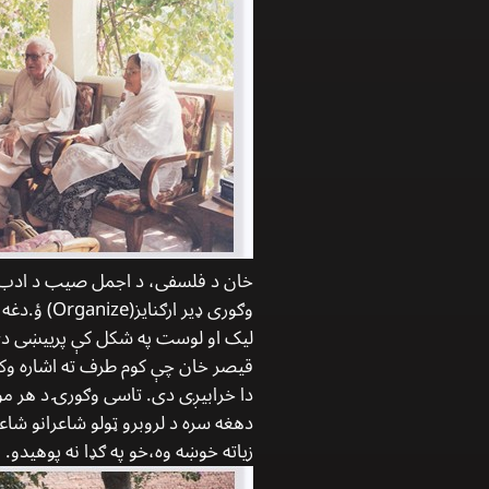
وګوری ډیر
ليک او لوست په شکل کې پرییښی د
دا خرابیږی دی. تاسی وګورۍ د هر مو
زیاته خوښه وه،خو په ګډا نه پوهیدو.