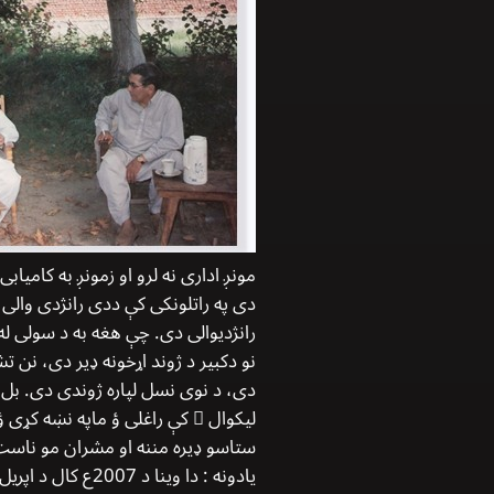
مونږ اداری نه لرو او زمونږ به کامی
دی په راتلونکی کې ددی رانژدی والی ي
رانژدیوالی دی. چې هغه به د سولی له
نو دکبیر د ژوند اړخونه ډیر دی، نن ت
دی، د نوی نسل لپاره ژوندی دی. بل 
لیکوال ً کې راغلی ؤ ماپه نښه کړی ؤ
ستاسو ډیره مننه او مشران مو ناست 
يادونه : دا وینا