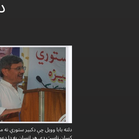
د
دلته بابا وويل چې دکبیر ستوري نه مات
کسان ناست دی هر انسان به دا دعوی 