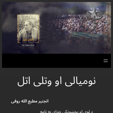
Skip
to
content
نومیالی او وتلی اتل
انجنیر مطیع الله روفی
د لوی او بخښونکی خدای په نامه