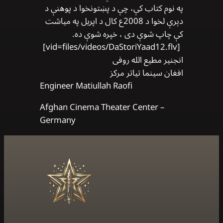
په نوم کتاب كې، چې د پښتونخوا د پوهنې د
دېرې لخوا د 2008ع کال د اپریل په مياشت
كې چاپ شوې دی ، خپره شوې ده.
[vid=files/videos/DaStoriYaad12.flv]
انجنیر مطیع الله روفی
افغان سينما تياتر مرکز
Engineer Matiullah Raofi
Afghan Cinema Theater Center –
Germany