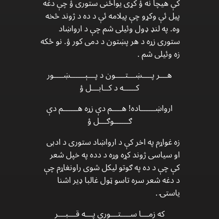
کې هیچا نه ؤ کړی یواځنی ستوری ؤ چې دغه
پیل ئې وکړو چې پیلامه ئې د ده د ژوند څخه
وه. په لنډ ډول وئيلی شم چې د ارواښاد
ستوری زړه د هر پښتون د دمی کور ؤ. نو ځکه
زه وئیلی شم .
هـــر پــــښـــتــــون د پـــېــــــښــــور
کـــــه د کــابـــل ؤ
ارواښــــــاده! هــــم دې زړه هــــــم دې
ګــــــوګـــل ؤ
زه غواړم په اخر کې د ارواښاد ستوری د ادبی
او سیاسی ژوند کړه وړه د دده په خپل شعر
کې چې د ده په ګوتو لیکل شوی راونغاړم چې
د دغه شعر سره تاسو ټول غالبا ډیر اشنا
یاستۍ .
که زمـــا ســــتـــوری پـــه قـــبـــر