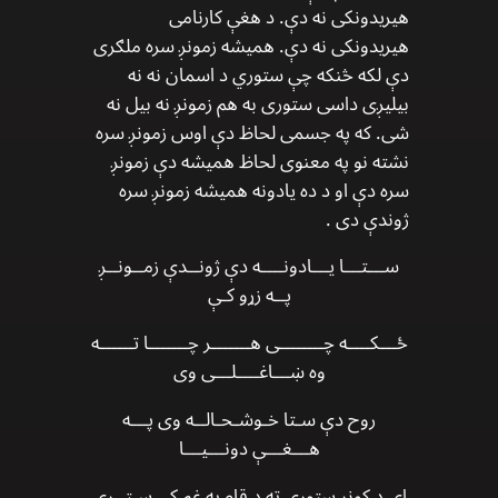
هیریدونکی نه دې. د هغې کارنامی
هیریدونکی نه دې. همیشه زمونږ سره ملګری
دې لکه څنکه چې ستوري د اسمان نه نه
بیلیږی داسی ستوری به هم زمونږ نه بیل نه
شی. که په جسمی لحاظ دې اوس زمونږ سره
نشته نو په معنوی لحاظ همیشه دې زمونږ
سره دې او د ده یادونه همیشه زمونږ سره
ژوندې دی .
ســـتـــا یـــادونــــه دې ژونــدې زمــونــږ
پــه زړو کـې
ځـــکــــه چــــــــی هـــــــر چـــــــا تــــــه
وه ښـــاغــــلـــی وی
روح دې سـتا خـوشـحـالــه وی پـــه
هـــغـــې دونـــیـــا
ای د کونړ ستوری ته د قام په غم کې سـتــړی