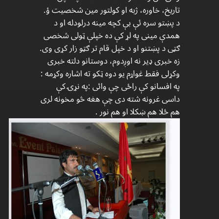
تاریخ، خاوره، ژبه او کولتور مین شخصیت ؤ.
د پښتو سره ئې بې کچه مینه درلودله او د
همدې مینی په لړ کې ده خپلې ټولی شخصی
ګټی د پښتنو او د خپل قام تر ګټو زار کړی وی.
زه خبری ډیر نه اوږدوم، دوستانو دلته خبری
وکړلی فقط غواړم یو دوه ټکو ته اشاره وکړمه :
په افسانو کې راځی چې وائی :په نړۍ کې
داسی غرونه شته دی چې هغه څو مخونه لری
هم ځلا هم ښکلا او هم نور .