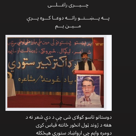
چـــیـــری راغـــلـــی
پـــه پـــښـــتــو راتـــه دوعــا کـــړه پـــرې
مـــیــن یـــم
دوستانو تاسو کولای شی چې د دې شعر نه د
هغه د ژوند ټول انځور ځانته قیاس کړی
دومره وايم چې ارواښاد ستوری هیڅکله