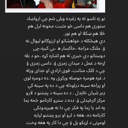
نو زه تاسو ته په زغرده ويلی شم چې ارواښاد
ستوری هم داسی څو مثبت مخونه لرل هم
ځلا هم ښکلا او هم نور.
دې هیڅکله د خواهشاتو او ارزوګانو لیوال نه
ؤ. ملنګ مزاجه ،خاکسار ه ،بې کبره،چی
دوستانو دې خبری ته هم اشاره کړه ،خو د بله
اړخه د عمل د میدان زمری ؤ. داسی زمری ؤ
چې د کلک متانت، قوی ارادې او خدای ورله
د غره هومره حوصله ورکړی وه .ده دومره لوی
او پراخه سینه درلودله چې د ده په سینه کې
ډیر شیان ځایدل . د ده سینه د پښتنو د لارو
مرکز ګرځیدلی ؤ. دده د سترو کارنامو څخه زما
په اند یا زما په فکر چې دا نه هیریدونکی
کارنامه ده، هغه د لرو او برو پښتنو لپاره
لومړنی د اړیکو پل ؤ چې دا کار په هغه وخت