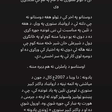
وی
دوستانو په اخر کې د ټولو هغه دوستانو نه
چې دلته ئې د ارواښاد ستوری په ویاړ، د هغه
د تلین په مناسبت ئې ننی غونډه جوړه کړی
ده د دوۍ نه یو دونیا مننه کوم او په ځانګړی
ډول د شیرعلی خان شیر څخه مننه کوم چې
دغه هاله ئې دوۍ ته په اختیار کې ورکړی ده او
دومره لوی کار ئې په سر اخستی دې.
اوستاسو د پاملرنی نه هم ډیره مننه .
يادونه : دا وینا د 2007ع کال د جون د
مياشتی په اتمه نېټه د ارواښاد ډاكتر كبير
ستوري د لومړي تلين په یاد غونډه كې، چې د
پښتنو ټولنيز ولسولیز ګوند له اړخه د جرمنی د
هورت په ښار کې جوړه شوې وه، اورول شوې
ده او د ډاکتر کبیر ستوري « ژوندی یادونه »