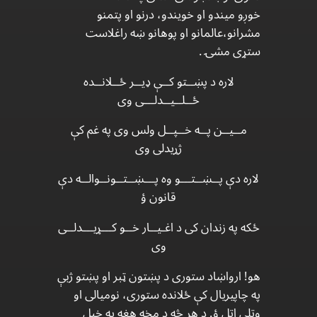
خوږو ميندو او خويندو، درنو او پتمنو
مشرانو،عالمانو او پوهانو ښه راغلاست
ستړی مشۍ .
لاره د پښــتو کــې ډیــر ځــلانــده
ځــلــیــدلـــی وی
مــیــن پــه خــپــل ولس وی په غم کې
ژړیدلی وی
لاره دې پــښــتـــو وه پـــښــتــونــوالــه دې
قانون ؤ
ځکه په زندان کی د اغـیــار خــو کـــړیـــدلــی
وی
هو! ارواښاد ستوری د پښتون ټبر او پښتو ژبې
په چاپیریال کې ځلانده ستوری، نومیالی او
وتلی اتل ؤ. د هر څه د مخه هغه په خپل